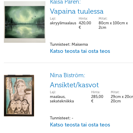
Kaisa Parén:
Vapaina tuulessa
Laji:
Hinta:
Mitat:
akryylimaalaus
420,00
80cm x 100cm x
€
2cm
Tunnisteet: Maisema
Katso teosta tai osta teos
Nina Biström:
Ansiktet/kasvot
Laji:
Hinta:
Mitat:
maalaus,
285,00
29cm x 20c
sekatekniikka
€
20cm
Tunnisteet: -
Katso teosta tai osta teos