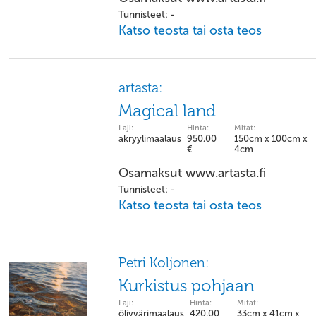
Tunnisteet: -
Katso teosta tai osta teos
artasta:
Magical land
Laji:
Hinta:
Mitat:
akryylimaalaus
950,00
150cm x 100cm x
€
4cm
Osamaksut www.artasta.fi
Tunnisteet: -
Katso teosta tai osta teos
Petri Koljonen:
Kurkistus pohjaan
Laji:
Hinta:
Mitat:
öljyvärimaalaus
420,00
33cm x 41cm x