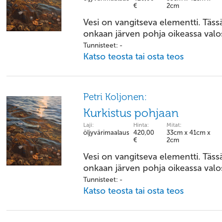
€
2cm
Vesi on vangitseva elementti. Täss
onkaan järven pohja oikeassa valo
Tunnisteet: -
Katso teosta tai osta teos
Petri Koljonen:
Kurkistus pohjaan
Laji:
Hinta:
Mitat:
öljyvärimaalaus
420,00
33cm x 41cm x
€
2cm
Vesi on vangitseva elementti. Täss
onkaan järven pohja oikeassa valo
Tunnisteet: -
Katso teosta tai osta teos