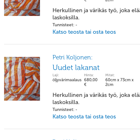
Herkullinen ja värikäs työ, joka el
laskoksilla.
Tunnisteet: -
Katso teosta tai osta teos
Petri Koljonen:
Uudet lakanat
Laji:
Hinta:
Mitat:
öljyvärimaalaus
680,00
60cm x 73cm x
€
2cm
Herkullinen ja värikäs työ, joka el
laskoksilla.
Tunnisteet: -
Katso teosta tai osta teos