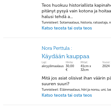
Teos huokuu historiallista kapinahe
pitänyt pysyä vain kotona ja hoita
halusi tehdä a...
Tunnisteet: Sotamaalaus, historia, ratsastaja, 
Katso teosta tai osta teos
Nora Perttula :
Käydään kauppaa
Laji:
Hinta:
Mitat:
Vuosi:
akryylimaalaus
30,00
41cm x
2024
€
32cm
Mitä jos asiat olisivat ihan väärin pä
suuren suuri?
Tunnisteet: Eläinmaalaus, hiiri ja norsu, uni, 
Katso teosta tai osta teos