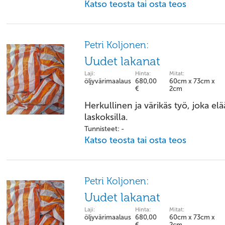
Katso teosta tai osta teos
Petri Koljonen:
Uudet lakanat
Laji:
Hinta:
Mitat:
öljyvärimaalaus
680,00
60cm x 73cm x
€
2cm
Herkullinen ja värikäs työ, joka el
laskoksilla.
Tunnisteet: -
Katso teosta tai osta teos
Petri Koljonen:
Uudet lakanat
Laji:
Hinta:
Mitat:
öljyvärimaalaus
680,00
60cm x 73cm x
€
2cm