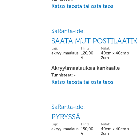
Katso teosta tai osta teos
SaRanta-ide:
SAATA MUT POSTILAATI
Laji:
Hinta:
Mitat:
akryylimaalaus
120,00
40cm x 40cm x
€
2cm
Akryylimaalauksia kankaalle
Tunnisteet: -
Katso teosta tai osta teos
SaRanta-ide:
PYRYSSÄ
Laji:
Hinta:
Mitat:
akryylimaalaus
150,00
40cm x 40cm x
€
2cm