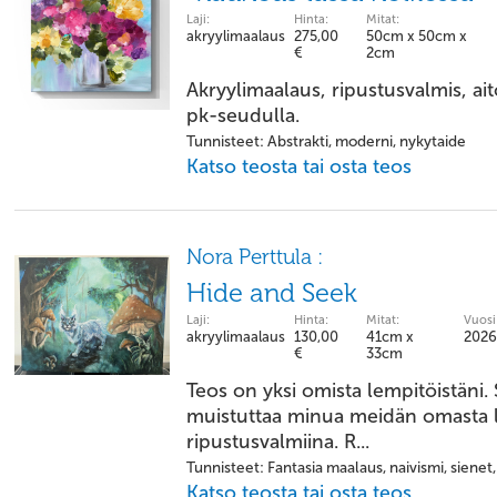
Laji:
Hinta:
Mitat:
akryylimaalaus
275,00
50cm x 50cm x
€
2cm
Akryylimaalaus, ripustusvalmis, ai
pk-seudulla.
Tunnisteet: Abstrakti, moderni, nykytaide
Katso teosta tai osta teos
Nora Perttula :
Hide and Seek
Laji:
Hinta:
Mitat:
Vuosi
akryylimaalaus
130,00
41cm x
2026
€
33cm
Teos on yksi omista lempitöistäni.
muistuttaa minua meidän omasta 
ripustusvalmiina. R...
Tunnisteet: Fantasia maalaus, naivismi, sienet
Katso teosta tai osta teos