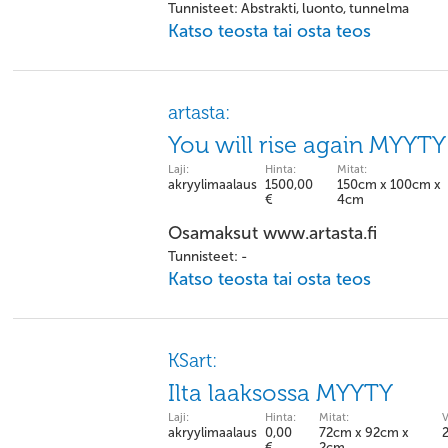
Tunnisteet: Abstrakti, luonto, tunnelma
Katso teosta tai osta teos
artasta:
You will rise again MYYTY
Laji:
Hinta:
Mitat:
akryylimaalaus
1500,00
150cm x 100cm x
€
4cm
Osamaksut www.artasta.fi
Tunnisteet: -
Katso teosta tai osta teos
KSart:
Ilta laaksossa MYYTY
Laji:
Hinta:
Mitat:
V
akryylimaalaus
0,00
72cm x 92cm x
€
2cm