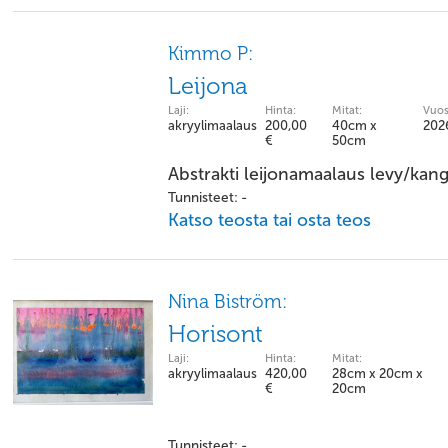
Kimmo P:
Leijona
Laji:
Hinta:
Mitat:
Vuos
akryylimaalaus
200,00
40cm x
202
€
50cm
Abstrakti leijonamaalaus levy/kan
Tunnisteet: -
Katso teosta tai osta teos
Nina Biström:
Horisont
Laji:
Hinta:
Mitat:
akryylimaalaus
420,00
28cm x 20cm x
€
20cm
Tunnisteet: -