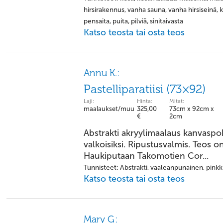
hirsirakennus, vanha sauna, vanha hirsiseinä, k
pensaita, puita, pilviä, sinitaivasta
Katso teosta tai osta teos
Annu K.:
Pastelliparatiisi (73×92)
Laji:
Hinta:
Mitat:
maalaukset/muu
325,00
73cm x 92cm x
€
2cm
Abstrakti akryylimaalaus kanvaspo
valkoisiksi. Ripustusvalmis. Teos on 
Haukiputaan Takomotien Cor...
Tunnisteet: Abstrakti, vaaleanpunainen, pinkki
Katso teosta tai osta teos
Mary G: