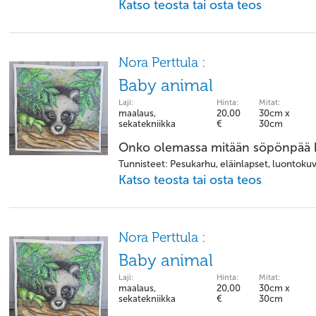
Katso teosta tai osta teos
Nora Perttula :
Baby animal
Laji:
Hinta:
Mitat:
maalaus,
20,00
30cm x
sekatekniikka
€
30cm
Onko olemassa mitään söpönpää k
Tunnisteet: Pesukarhu, eläinlapset, luontokuva
Katso teosta tai osta teos
Nora Perttula :
Baby animal
Laji:
Hinta:
Mitat:
maalaus,
20,00
30cm x
sekatekniikka
€
30cm