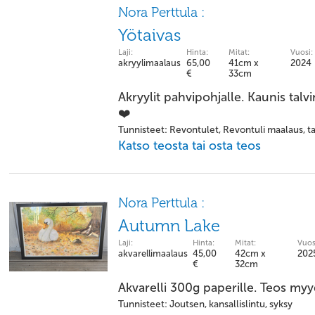
Nora Perttula :
Yötaivas
Laji:
Hinta:
Mitat:
Vuosi:
akryylimaalaus
65,00
41cm x
2024
€
33cm
Akryylit pahvipohjalle. Kaunis ta
❤️
Tunnisteet: Revontulet, Revontuli maalaus, ta
Katso teosta tai osta teos
Nora Perttula :
Autumn Lake
Laji:
Hinta:
Mitat:
Vuos
akvarellimaalaus
45,00
42cm x
202
€
32cm
Akvarelli 300g paperille. Teos my
Tunnisteet: Joutsen, kansallislintu, syksy