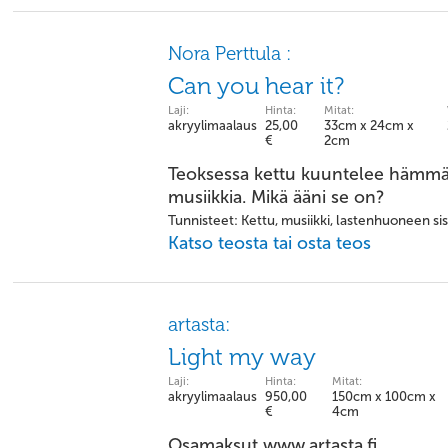
Nora Perttula :
Can you hear it?
Laji:
Hinta:
Mitat:
akryylimaalaus
25,00
33cm x 24cm x
€
2cm
Teoksessa kettu kuuntelee hämmäs
musiikkia. Mikä ääni se on?
Tunnisteet: Kettu, musiikki, lastenhuoneen si
Katso teosta tai osta teos
artasta:
Light my way
Laji:
Hinta:
Mitat:
akryylimaalaus
950,00
150cm x 100cm x
€
4cm
Osamaksut www.artasta.fi