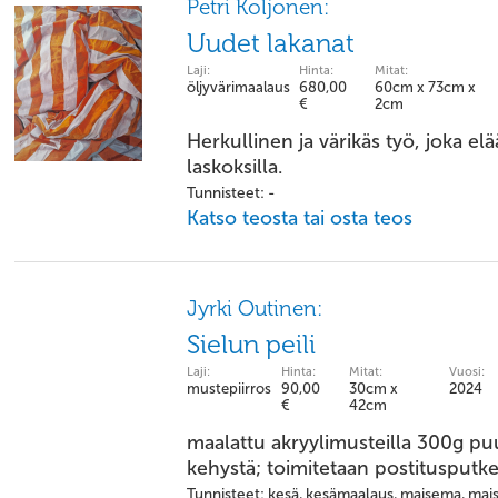
Petri Koljonen:
Uudet lakanat
Laji:
Hinta:
Mitat:
öljyvärimaalaus
680,00
60cm x 73cm x
€
2cm
Herkullinen ja värikäs työ, joka el
laskoksilla.
Tunnisteet: -
Katso teosta tai osta teos
Jyrki Outinen:
Sielun peili
Laji:
Hinta:
Mitat:
Vuosi:
mustepiirros
90,00
30cm x
2024
€
42cm
maalattu akryylimusteilla 300g puu
kehystä; toimitetaan postitusputkes
Tunnisteet: kesä, kesämaalaus, maisema, ma