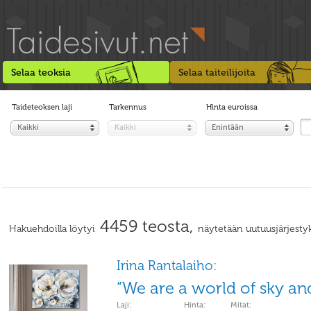
Selaa teoksia
Selaa taiteilijoita
Taideteoksen laji
Tarkennus
Hinta euroissa
Kaikki
Kaikki
Enintään
4459 teosta,
Hakuehdoilla löytyi
näytetään uutuusjärjestyk
Irina Rantalaiho:
“We are a world of sky an
Laji:
Hinta:
Mitat: