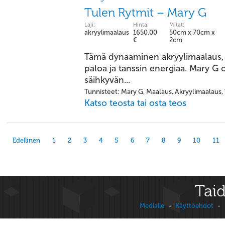
Tulen Rytmit – Mary G
Laji:
Hinta:
Mitat:
akryylimaalaus
1650,00
50cm x 70cm x
€
2cm
Tämä dynaaminen akryylimaalaus, "
paloa ja tanssin energiaa. Mary G
säihkyvän...
Tunnisteet: Mary G, Maalaus, Akryylimaalaus, 
Katso teosta tai osta teos
Edellinen
1
2
3
4
5
6
7
8
9
10
11
Taid
Medialle
-
Käyttöehdot
-