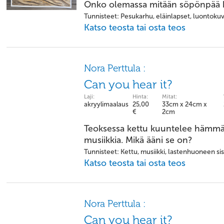
Onko olemassa mitään söpönpää k
Tunnisteet: Pesukarhu, eläinlapset, luontokuva
Katso teosta tai osta teos
Nora Perttula :
Can you hear it?
Laji:
Hinta:
Mitat:
akryylimaalaus
25,00
33cm x 24cm x
€
2cm
Teoksessa kettu kuuntelee hämmäs
musiikkia. Mikä ääni se on?
Tunnisteet: Kettu, musiikki, lastenhuoneen si
Katso teosta tai osta teos
Nora Perttula :
Can you hear it?