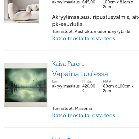
akryylimaalaus
645,00
100cm x 81cm x
€
2cm
Akryylimaalaus, ripustusvalmis, ai
pk-seudulla.
Tunnisteet: Abstrakti, moderni, nykytaide
Katso teosta tai osta teos
Kaisa Parén:
Vapaina tuulessa
Laji:
Hinta:
Mitat:
akryylimaalaus
420,00
80cm x 100cm x
€
2cm
Tunnisteet: Maisema
Katso teosta tai osta teos