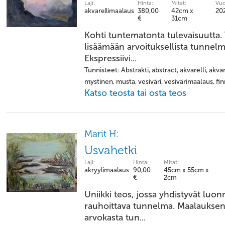
Laji:
Hinta:
Mitat:
Vuo
akvarellimaalaus
380,00
42cm x
20
€
31cm
Kohti tuntematonta tulevaisuutta. 
lisäämään arvoituksellista tunnelm
Ekspressiivi...
Tunnisteet: Abstrakti, abstract, akvarelli, akv
mystinen, musta, vesiväri, vesivärimaalaus, finni
Katso teosta tai osta teos
Marit H:
Usvahetki
Laji:
Hinta:
Mitat:
akryylimaalaus
90,00
45cm x 55cm x
€
2cm
​Uniikki teos, jossa yhdistyvät lu
rauhoittava tunnelma. Maalauksen e
arvokasta tun...