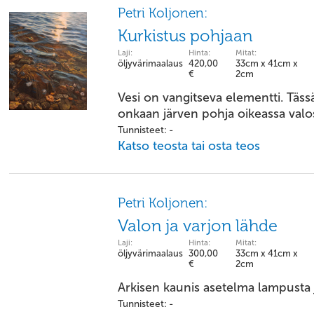
Petri Koljonen:
Kurkistus pohjaan
Laji:
Hinta:
Mitat:
öljyvärimaalaus
420,00
33cm x 41cm x
€
2cm
Vesi on vangitseva elementti. Täss
onkaan järven pohja oikeassa valo
Tunnisteet: -
Katso teosta tai osta teos
Petri Koljonen:
Valon ja varjon lähde
Laji:
Hinta:
Mitat:
öljyvärimaalaus
300,00
33cm x 41cm x
€
2cm
Arkisen kaunis asetelma lampusta j
Tunnisteet: -