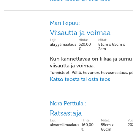
Mari Ikipuu:
Viisautta ja voimaa
Laji:
Hinta:
Mitat:
akryylimaalaus
320,00
81cm x 65cm x
€
2cm
Kun kannettavaa on liikaa ja sumu
viisautta ja voimaa.
Tunnisteet: Pöllö, hevonen, hevosmaalaus, p
Katso teosta tai osta teos
Nora Perttula :
Ratsastaja
Laji:
Hinta:
Mitat:
Vuo
akvarellimaalaus
160,00
55cm x
20
€
66cm