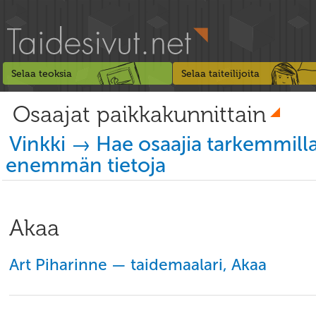
Selaa teoksia
Selaa taiteilijoita
Osaajat paikkakunnittain
Vinkki → Hae osaajia tarkemmill
enemmän tietoja
Akaa
Art Piharinne — taidemaalari, Akaa