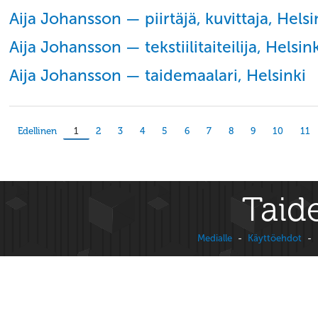
Aija Johansson — piirtäjä, kuvittaja, Helsi
Aija Johansson — tekstiilitaiteilija, Helsin
Aija Johansson — taidemaalari, Helsinki
Edellinen
1
2
3
4
5
6
7
8
9
10
11
Taide
Medialle
-
Käyttöehdot
-