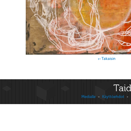
←Takaisin
Taid
Medialle
-
Käyttöehdot
-