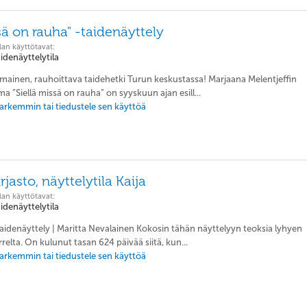
sä on rauha" -taidenäyttely
lan käyttötavat:
aidenäyttelytila
Ilmainen, rauhoittava taidehetki Turun keskustassa! Marjaana Melentjeffin
a ”Siellä missä on rauha” on syyskuun ajan esill...
 tarkemmin tai tiedustele sen käyttöä
rjasto, näyttelytila Kaija
lan käyttötavat:
aidenäyttelytila
Taidenäyttely | Maritta Nevalainen Kokosin tähän näyttelyyn teoksia lyhyen
relta. On kulunut tasan 624 päivää siitä, kun...
 tarkemmin tai tiedustele sen käyttöä