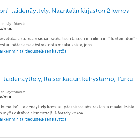
n"-taidenäyttely, Naantalin kirjaston 2.kerros
lan käyttötavat:
ila/muu
Tervetuloa astumaan sisään rauhallisen taiteen maailmaan. ”Tuntematon” -
ostuu pääasiassa abstrakteista maalauksista, joiss...
 tarkemmin tai tiedustele sen käyttöä
-taidenäyttely, Itäisenkadun kehystämö, Turku
lan käyttötavat:
ila/muu
”Unimatka” -taidenäyttely koostuu pääasiassa abstrakteista maalauksista,
in myös esittäviä elementtejä. Näyttely kokoa...
 tarkemmin tai tiedustele sen käyttöä