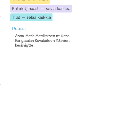
Kritiikit, haast. — selaa kaikkia
Tilat — selaa kaikkia
Uutisia
Anna-Maria Martikainen mukana
Kangasalan Kuvataiteen Ystävien
kesänäytte
...