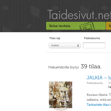
Selaa teoksia
S
Tilan laji
Paikkakunta
Kaikki
39 tilaa.
Hakuehdoilla löytyi
JÄLKIÄ – l
Paikkakunta:
Ti
t
Kuvaus tilasta: 
sellaista, mitä e
Tarkastele tilaa