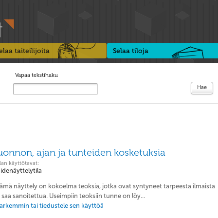
elaa taiteilijoita
Selaa tiloja
Vapaa tekstihaku
Hae
uonnon, ajan ja tunteiden kosketuksia
lan käyttötavat:
aidenäyttelytila
Tämä näyttely on kokoelma teoksia, jotka ovat syntyneet tarpeesta ilmaista
n saa sanoitettua. Useimpiin teoksiin tunne on löy...
 tarkemmin tai tiedustele sen käyttöä