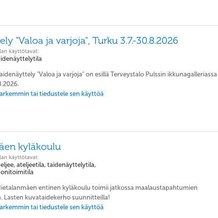
ly "Valoa ja varjoja", Turku 3.7.-30.8.2026
lan käyttötavat:
aidenäyttelytila
aidenäyttely "Valoa ja varjoja" on esillä Terveystalo Pulssin ikkunagalleriassa
8.2026.
 tarkemmin tai tiedustele sen käyttöä
äen kyläkoulu
lan käyttötavat:
eljee, ateljeetila, taidenäyttelytila,
onitoimitila
 Hietalanmäen entinen kyläkoulu toimii jatkossa maalaustapahtumien
 Lasten kuvataidekerho suunnitteilla!
 tarkemmin tai tiedustele sen käyttöä