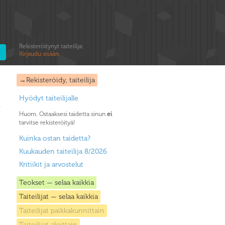
Rekisteröitynyt taiteilija:
Kirjaudu sisään
→Rekisteröidy, taiteilija
Hyödyt taiteilijalle
Huom. Ostaaksesi taidetta sinun
ei
tarvitse rekisteröityä!
Kuinka ostan taidetta?
Kuukauden taiteilija 8/2026
Kritiikit ja arvostelut
Teokset — selaa kaikkia
Taiteilijat — selaa kaikkia
Taiteilijat paikkakunnittain
Taiteilijat aloittain