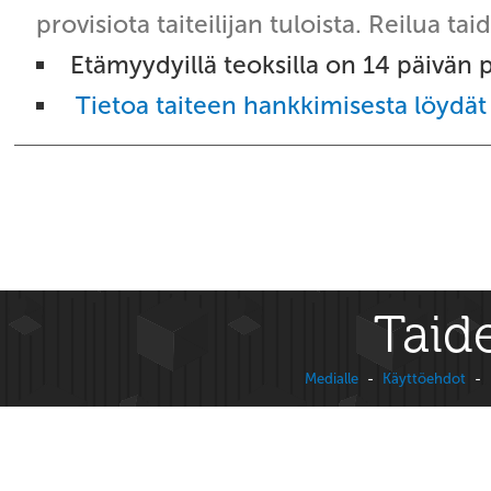
provisiota taiteilijan tuloista. Reilua t
Etämyydyillä teoksilla on 14 päivän 
Tietoa taiteen hankkimisesta löydät 
Taide
Medialle
-
Käyttöehdot
-