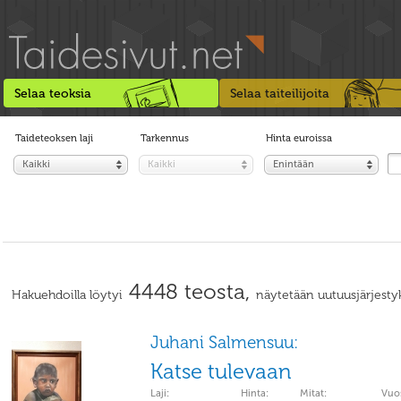
Selaa teoksia
Selaa taiteilijoita
Taideteoksen laji
Tarkennus
Hinta euroissa
Kaikki
Kaikki
Enintään
4448 teosta,
Hakuehdoilla löytyi
näytetään uutuusjärjesty
Juhani Salmensuu:
Katse tulevaan
Laji:
Hinta:
Mitat:
Vuos