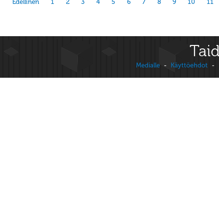
Edellinen
1
2
3
4
5
6
7
8
9
10
11
Taid
Medialle
-
Käyttöehdot
-