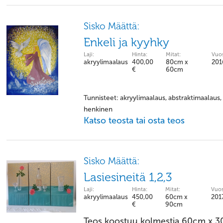
Sisko Määttä:
Enkeli ja kyyhky
Laji:
Hinta:
Mitat:
Vuos
akryylimaalaus
400,00
80cm x
201
€
60cm
Tunnisteet: akryylimaalaus, abstraktimaalaus, e
henkinen
Katso teosta tai osta teos
Sisko Määttä:
Lasiesineitä 1,2,3
Laji:
Hinta:
Mitat:
Vuos
akryylimaalaus
450,00
60cm x
201
€
90cm
Teos koostuu kolmestja 60cm x 3