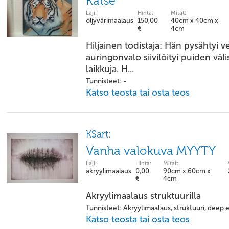
Katse
Laji:
Hinta:
Mitat:
öljyvärimaalaus
150,00
40cm x 40cm x
€
4cm
Hiljainen todistaja: Hän pysähtyi 
auringonvalo siivilöityi puiden väli
laikkuja. H...
Tunnisteet: -
Katso teosta tai osta teos
KSart:
Vanha valokuva MYYTY
Laji:
Hinta:
Mitat:
akryylimaalaus
0,00
90cm x 60cm x
€
4cm
Akryylimaalaus struktuurilla
Tunnisteet: Akryylimaalaus, struktuuri, deep 
Katso teosta tai osta teos