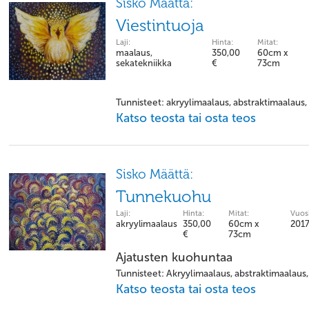
Sisko Määttä:
Viestintuoja
Laji:
Hinta:
Mitat:
maalaus,
350,00
60cm x
sekatekniikka
€
73cm
Tunnisteet: akryylimaalaus, abstraktimaalaus, t
Katso teosta tai osta teos
Sisko Määttä:
Tunnekuohu
Laji:
Hinta:
Mitat:
Vuosi
akryylimaalaus
350,00
60cm x
201
€
73cm
Ajatusten kuohuntaa
Tunnisteet: Akryylimaalaus, abstraktimaalaus
Katso teosta tai osta teos