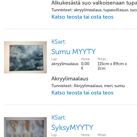
Alkukesästä suo valkoisenaan tupas
Tunnisteet: akryylimaalaus, tupasvillasuo, suo,
Katso teosta tai osta teos
KSart:
Sumu MYYTY
Laji:
Hinta:
Mitat:
akryylimaalaus
0,00
115cm x 89cm x
€
2cm
Akryylimaalaus
Tunnisteet: Akryylimaalaus, meri, sumu
Katso teosta tai osta teos
KSart:
SyksyMYYTY
Laji:
Hinta:
Mitat: