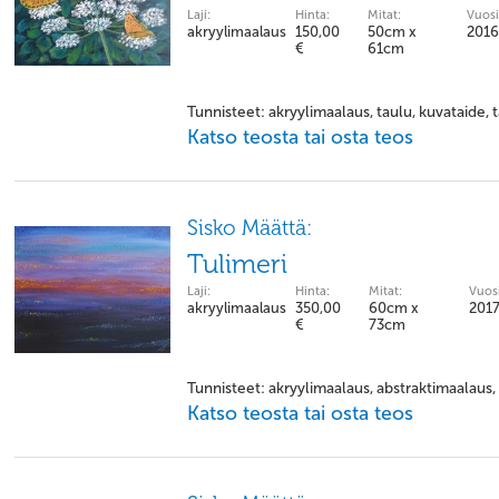
Laji:
Hinta:
Mitat:
Vuosi
akryylimaalaus
150,00
50cm x
2016
€
61cm
Tunnisteet: akryylimaalaus, taulu, kuvataide,
Katso teosta tai osta teos
Sisko Määttä:
Tulimeri
Laji:
Hinta:
Mitat:
Vuosi
akryylimaalaus
350,00
60cm x
201
€
73cm
Tunnisteet: akryylimaalaus, abstraktimaalaus, t
Katso teosta tai osta teos