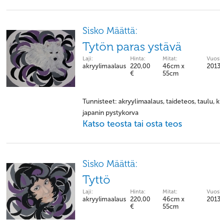
Sisko Määttä:
Tytön paras ystävä
Laji:
Hinta:
Mitat:
Vuosi
akryylimaalaus
220,00
46cm x
201
€
55cm
Tunnisteet: akryylimaalaus, taideteos, taulu, 
japanin pystykorva
Katso teosta tai osta teos
Sisko Määttä:
Tyttö
Laji:
Hinta:
Mitat:
Vuosi
akryylimaalaus
220,00
46cm x
201
€
55cm