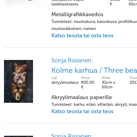
taideteoksesta
€
40c
Metalligrafiikkavedos
Tunnisteet: muotokuva, kasvokuva, profiilikuva,
mustavalkoinen, nainen
Katso teosta tai osta teos
Sonja Rissanen:
Kolme karhua / Three bea
Laji:
Hinta:
Mitat:
Vuos
akryylimaalaus
900,00
45cm x
201
€
60cm
Akryylimaalaus paperille
Tunnisteet: karhu, eläin, villieläin, akryyli, ma
Katso teosta tai osta teos
Sonja Rissanen: