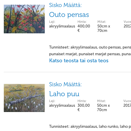
Sisko Määttä:
Outo pensas
Laji:
Hinta:
Mitat:
Vuos
akryylimaalaus
400,00
50cm x
201
€
70cm
Tunnisteet: akryylimaalaus, outo pensas, pen
punaiset marjat, punaiset marjat pensas, pun
Katso teosta tai osta teos
Sisko Määttä:
Laho puu
Laji:
Hinta:
Mitat:
Vuos
akryylimaalaus
300,00
50cm x
201
€
70cm
Tunnisteet: akryylimaalaus, laho runko, laho p