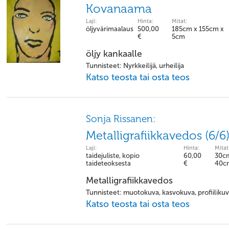
Kovanaama
Laji:
Hinta:
Mitat:
öljyvärimaalaus
500,00
185cm x 155cm x
€
5cm
öljy kankaalle
Tunnisteet: Nyrkkeilijä, urheilija
Katso teosta tai osta teos
Sonja Rissanen:
Metalligrafiikkavedos (6/6
Laji:
Hinta:
Mitat
taidejuliste, kopio
60,00
30c
taideteoksesta
€
40c
Metalligrafiikkavedos
Tunnisteet: muotokuva, kasvokuva, profiilikuva
Katso teosta tai osta teos