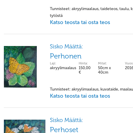
Tunnisteet: akryylimaalaus, taideteos, taulu, 
tytöstä
Katso teosta tai osta teos
Sisko Määttä:
Perhonen
Laji:
Hinta:
Mitat:
Vuosi
akryylimaalaus
150,00
50cm x
201
€
40cm
Tunnisteet: akryylimaalaus, kuvataide, maala
Katso teosta tai osta teos
Sisko Määttä:
Perhoset