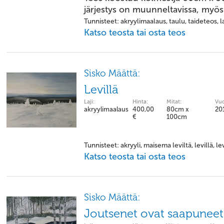
järjestys on muunneltavissa, myös 
Tunnisteet: akryylimaalaus, taulu, taideteos, la
Katso teosta tai osta teos
Sisko Määttä:
Levillä
Laji:
Hinta:
Mitat:
Vuo
akryylimaalaus
400,00
80cm x
20
€
100cm
Tunnisteet: akryyli, maisema leviltä, levillä, le
Katso teosta tai osta teos
Sisko Määttä:
Joutsenet ovat saapuneet