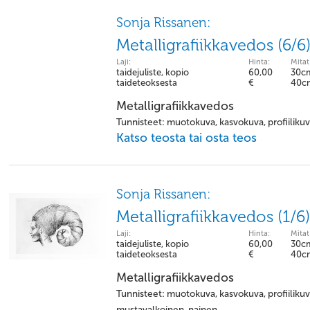
Sonja Rissanen:
Metalligrafiikkavedos (6/6
Laji:
Hinta:
Mitat
taidejuliste, kopio
60,00
30c
taideteoksesta
€
40c
Metalligrafiikkavedos
Tunnisteet: muotokuva, kasvokuva, profiilikuva
Katso teosta tai osta teos
Sonja Rissanen:
Metalligrafiikkavedos (1/6)
Laji:
Hinta:
Mitat
taidejuliste, kopio
60,00
30c
taideteoksesta
€
40c
Metalligrafiikkavedos
Tunnisteet: muotokuva, kasvokuva, profiilikuva,
mustavalkoinen, nainen