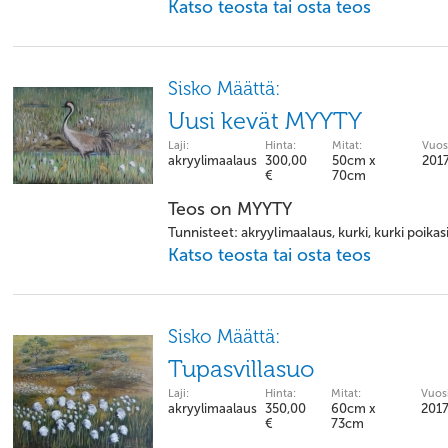
Katso teosta tai osta teos
Sisko Määttä:
Uusi kevät MYYTY
Laji:
Hinta:
Mitat:
Vuos
akryylimaalaus
300,00
50cm x
201
€
70cm
Teos on MYYTY
Tunnisteet: akryylimaalaus, kurki, kurki poika
Katso teosta tai osta teos
Sisko Määttä:
Tupasvillasuo
Laji:
Hinta:
Mitat:
Vuosi
akryylimaalaus
350,00
60cm x
201
€
73cm