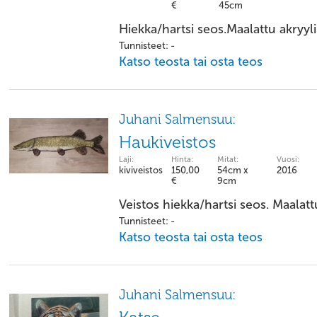
€
45cm
Hiekka/hartsi seos.Maalattu akryyli
Tunnisteet: -
Katso teosta tai osta teos
Juhani Salmensuu:
Haukiveistos
Laji:
Hinta:
Mitat:
Vuosi:
kiviveistos
150,00
54cm x
2016
€
9cm
Veistos hiekka/hartsi seos. Maalatt
Tunnisteet: -
Katso teosta tai osta teos
Juhani Salmensuu: