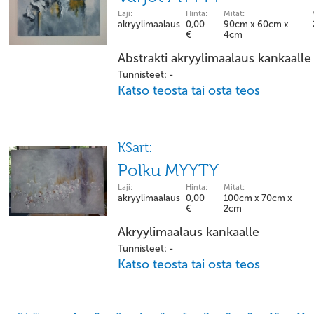
Laji:
Hinta:
Mitat:
akryylimaalaus
0,00
90cm x 60cm x
€
4cm
Abstrakti akryylimaalaus kankaalle
Tunnisteet: -
Katso teosta tai osta teos
KSart:
Polku MYYTY
Laji:
Hinta:
Mitat:
akryylimaalaus
0,00
100cm x 70cm x
€
2cm
Akryylimaalaus kankaalle
Tunnisteet: -
Katso teosta tai osta teos