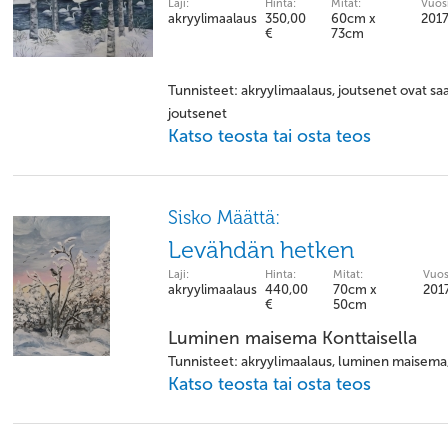
Laji:
Hinta:
Mitat:
Vuosi
akryylimaalaus
350,00
60cm x
201
€
73cm
Tunnisteet: akryylimaalaus, joutsenet ovat sa
joutsenet
Katso teosta tai osta teos
Sisko Määttä:
Levähdän hetken
Laji:
Hinta:
Mitat:
Vuos
akryylimaalaus
440,00
70cm x
201
€
50cm
Luminen maisema Konttaisella
Tunnisteet: akryylimaalaus, luminen maisema, 
Katso teosta tai osta teos