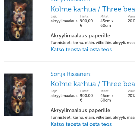
Kolme karhua / Three bea
Laji:
Hinta:
Mitat:
Vuos
akryylimaalaus
900,00
45cm x
201
€
60cm
Akryylimaalaus paperille
Tunnisteet: karhu, eläin, villieläin, akryyli, ma
Katso teosta tai osta teos
Sonja Rissanen:
Kolme karhua / Three bea
Laji:
Hinta:
Mitat:
Vuos
akryylimaalaus
900,00
45cm x
201
€
60cm
Akryylimaalaus paperille
Tunnisteet: karhu, eläin, villieläin, akryyli, ma
Katso teosta tai osta teos