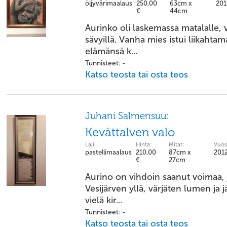
öljyvärimaalaus
250,00
63cm x
201
€
44cm
Aurinko oli laskemassa matalalle, 
sävyillä. Vanha mies istui liikahtam
elämänsä k...
Tunnisteet: -
Katso teosta tai osta teos
Juhani Salmensuu:
Kevättalven valo
Laji:
Hinta:
Mitat:
Vuos
pastellimaalaus
210,00
87cm x
201
€
27cm
Aurino on vihdoin saanut voimaa, 
Vesijärven yllä, värjäten lumen ja 
vielä kir...
Tunnisteet: -
Katso teosta tai osta teos