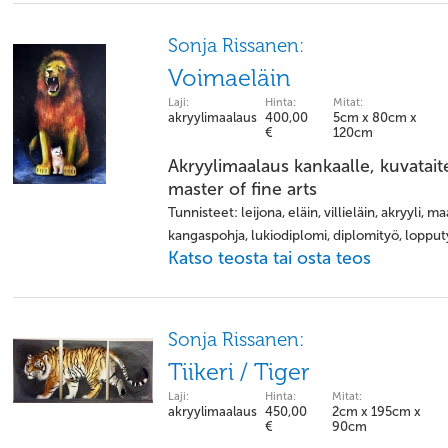
Sonja Rissanen:
Voimaeläin
Laji:
Hinta:
Mitat:
akryylimaalaus
400,00
5cm x 80cm x
€
120cm
Akryylimaalaus kankaalle, kuvatai
master of fine arts
Tunnisteet: leijona, eläin, villieläin, akryyli, 
kangaspohja, lukiodiplomi, diplomityö, loppu
Katso teosta tai osta teos
Sonja Rissanen:
Tiikeri / Tiger
Laji:
Hinta:
Mitat:
akryylimaalaus
450,00
2cm x 195cm x
€
90cm