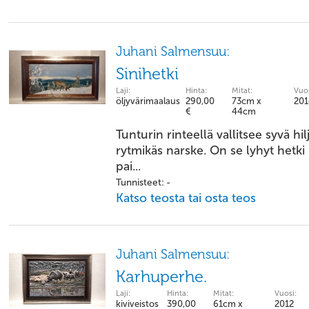
Juhani Salmensuu:
Sinihetki
Laji:
Hinta:
Mitat:
Vuos
öljyvärimaalaus
290,00
73cm x
201
€
44cm
Tunturin rinteellä vallitsee syvä hi
rytmikäs narske. On se lyhyt hetki 
pai...
Tunnisteet: -
Katso teosta tai osta teos
Juhani Salmensuu:
Karhuperhe.
Laji:
Hinta:
Mitat:
Vuosi:
kiviveistos
390,00
61cm x
2012