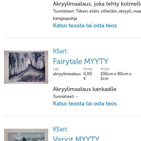
Akryylimaalaus, joka tehty kolmelle
Tunnisteet: Tiikeri, eläin, villieläin, akryyli, m
kangaspohja
Katso teosta tai osta teos
KSart:
Fairytale MYYTY
Laji:
Hinta:
Mitat:
akryylimaalaus
0,00
100cm x 80cm x
€
2cm
Akryylimaalaus kankaalle
Tunnisteet: -
Katso teosta tai osta teos
KSart:
Varjot MYYTY