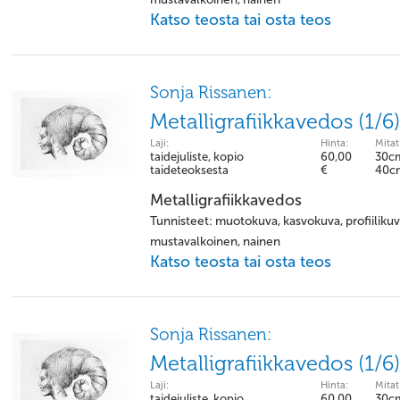
Katso teosta tai osta teos
Sonja Rissanen:
Metalligrafiikkavedos (1/6)
Laji:
Hinta:
Mitat
taidejuliste, kopio
60,00
30c
taideteoksesta
€
40c
Metalligrafiikkavedos
Tunnisteet: muotokuva, kasvokuva, profiilikuva,
mustavalkoinen, nainen
Katso teosta tai osta teos
Sonja Rissanen:
Metalligrafiikkavedos (1/6)
Laji:
Hinta:
Mitat
taidejuliste, kopio
60,00
30c