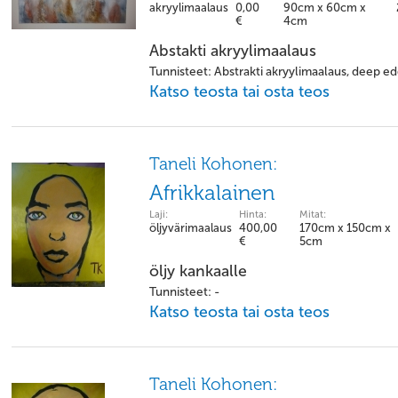
akryylimaalaus
0,00
90cm x 60cm x
€
4cm
Abstakti akryylimaalaus
Tunnisteet: Abstrakti akryylimaalaus, deep ed
Katso teosta tai osta teos
Taneli Kohonen:
Afrikkalainen
Laji:
Hinta:
Mitat:
öljyvärimaalaus
400,00
170cm x 150cm x
€
5cm
öljy kankaalle
Tunnisteet: -
Katso teosta tai osta teos
Taneli Kohonen: