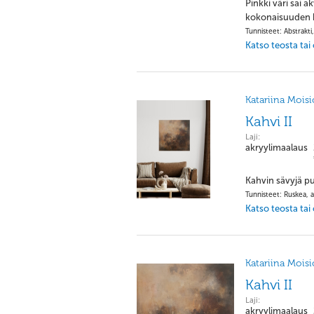
Pinkki väri sai a
kokonaisuuden kr
Tunnisteet: Abstrakti,
Katso teosta tai
Katariina Moisi
Kahvi II
Laji:
akryylimaalaus
Kahvin sävyjä pu
Tunnisteet: Ruskea, a
Katso teosta tai
Katariina Moisi
Kahvi II
Laji:
akryylimaalaus