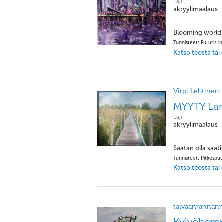
Laji:
akryylimaalaus
Blooming world 
Tunnisteet: Futuristi
Katso teosta tai
Virpi Lehtinen:
MYYTY Lam
Laji:
akryylimaalaus
Saatan olla saat
Tunnisteet: Pitkospuu
Katso teosta tai
taivaanrannan
Kylvöhom