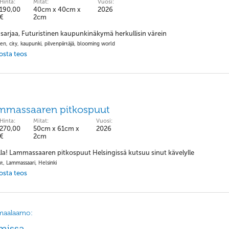
Hinta:
Mitat:
Vuosi:
190,00
40cm x 40cm x
2026
€
2cm
sarjaa, Futuristinen kaupunkinäkymä herkullisin värein
nen, city, kaupunki, pilvenpiirtäjä, blooming world
 osta teos
massaaren pitkospuut
Hinta:
Mitat:
Vuosi:
270,00
50cm x 61cm x
2026
€
2cm
illa! Lammassaaren pitkospuut Helsingissä kutsuu sinut kävelylle
t, Lammassaari, Helsinki
 osta teos
maalaamo:
missa