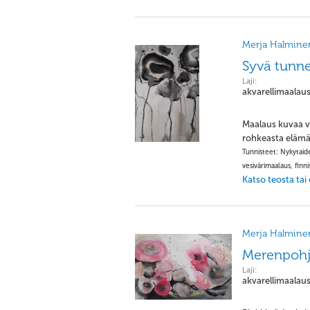
Merja Halmine
Syvä tunn
Laji:
akvarellimaalau
Maalaus kuvaa v
rohkeasta elämän
Tunnisteet: Nykytaide
vesivärimaalaus, finni
Katso teosta tai
Merja Halmine
Merenpohj
Laji:
akvarellimaalau