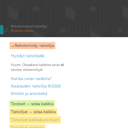
Rekisteröitynyt taiteilija:
Kirjaudu sisään
→Rekisteröidy, taiteilija
Hyödyt taiteilijalle
Huom. Ostaaksesi taidetta sinun
ei
tarvitse rekisteröityä!
Kuinka ostan taidetta?
Kuukauden taiteilija 8/2026
Kritiikit ja arvostelut
Teokset — selaa kaikkia
Taiteilijat — selaa kaikkia
Taiteilijat paikkakunnittain
Taiteilijat aloittain