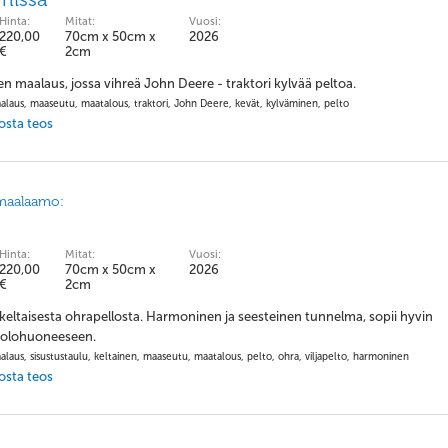
Hinta:
Mitat:
Vuosi:
220,00
70cm x 50cm x
2026
€
2cm
 maalaus, jossa vihreä John Deere - traktori kylvää peltoa.
aalaus, maaseutu, maatalous, traktori, John Deere, kevät, kylväminen, pelto
 osta teos
maalaamo:
Hinta:
Mitat:
Vuosi:
220,00
70cm x 50cm x
2026
€
2cm
eltaisesta ohrapellosta. Harmoninen ja seesteinen tunnelma, sopii hyvin
i olohuoneeseen.
alaus, sisustustaulu, keltainen, maaseutu, maatalous, pelto, ohra, viljapelto, harmoninen
 osta teos