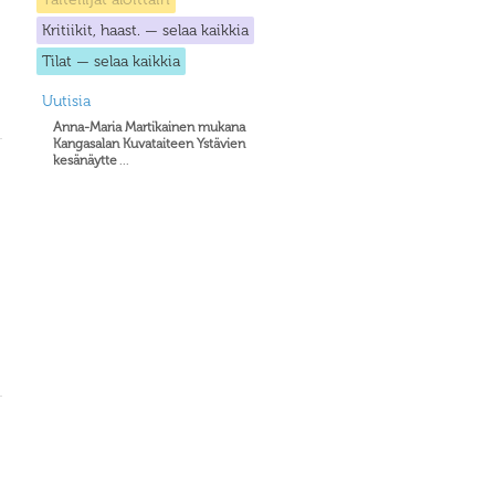
Kritiikit, haast. — selaa kaikkia
Tilat — selaa kaikkia
Uutisia
Anna-Maria Martikainen mukana
Kangasalan Kuvataiteen Ystävien
kesänäytte
...