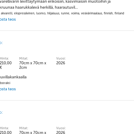
kvarellivärin levittäytymään erikoisiin, kasvimaisiin muotoihin ja
uunaa haarukkalevä herkillä, haarautuvil...
 akvarelli, ekspressiivinen, luonto, hiljaisuus, tunne, voima, vesivärimaalaus, finnish, finland
 osta teos
o:
Hinta:
Mitat:
Vuosi:
210,00
70cm x 70cm x
2026
€
2cm
uvillakankaalla
bstrakti
 osta teos
o:
Hinta:
Mitat:
Vuosi:
210,00
70cm x 70cm x
2026