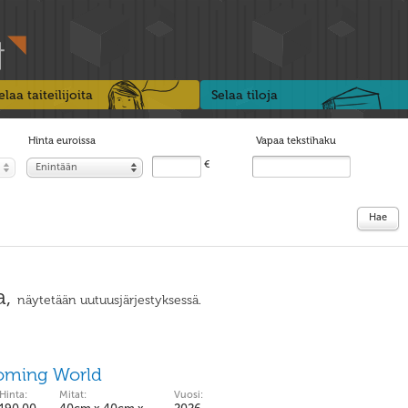
elaa taiteilijoita
Selaa tiloja
Hinta euroissa
Vapaa tekstihaku
€
Enintään
Hae
a,
näytetään uutuusjärjestyksessä.
ooming World
Hinta:
Mitat:
Vuosi: