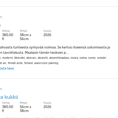
n:
e
Hinta:
Mitat:
Vuosi:
s
380,00
38cm x
2026
€
56cm
ahvasta tunteesta syntyvää voimaa. Se kertoo itseensä uskomisesta ja
 tavoittelusta. Maalasin tämän teoksen p...
, moderni, Abstrakti, abstract, akvarelli, akvarellimaalaus, musta, voima, tunne, vesiväri,
sh art, finnish artist, finland, watercolor painting
 osta teos
n:
a kukkii
Hinta:
Mitat:
Vuosi:
s
380,00
56cm x
2026
€
38cm