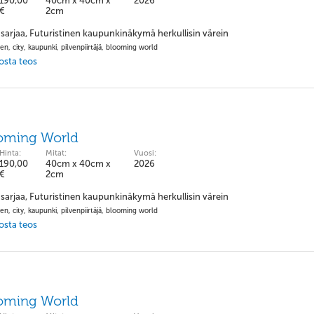
190,00
40cm x 40cm x
2026
€
2cm
sarjaa, Futuristinen kaupunkinäkymä herkullisin värein
nen, city, kaupunki, pilvenpiirtäjä, blooming world
 osta teos
ooming World
Hinta:
Mitat:
Vuosi:
190,00
40cm x 40cm x
2026
€
2cm
sarjaa, Futuristinen kaupunkinäkymä herkullisin värein
nen, city, kaupunki, pilvenpiirtäjä, blooming world
 osta teos
ooming World