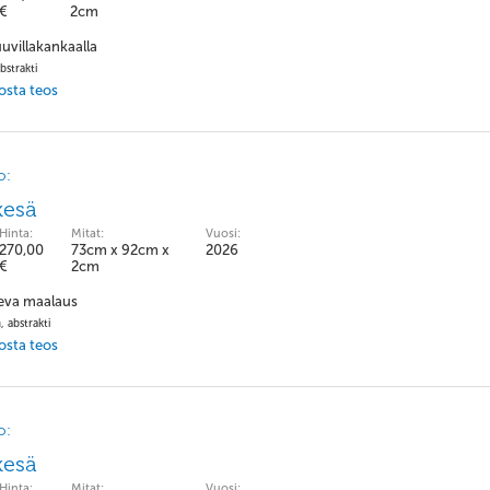
€
2cm
uvillakankaalla
bstrakti
 osta teos
o:
kesä
Hinta:
Mitat:
Vuosi:
270,00
73cm x 92cm x
2026
€
2cm
eva maalaus
, abstrakti
 osta teos
o:
kesä
Hinta:
Mitat:
Vuosi: