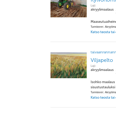
Laji:
akryylimaalaus
Maaseutuaiheinen
Tunnisteet: Akryylim
Katso teosta tai
taivaanrannan
Viljapelto
Laji:
akryylimaalaus
Isohko maalaus k
sisustustauluks
Tunnisteet: Akryylima
Katso teosta tai