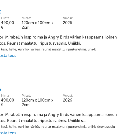
s
Hinta:
Mitat:
Vuosi:
490,00
120cm x 100cm x
2026
€
2cm
Lori Mirabellin inspiroima ja Angry Birds värien kaappaama iloinen
os. Reunat maalattu, ripustusvalmis. Uniikki.
 kesä, helle, Aurinko, värikäs, reunat maalattu, ripustusvalmis, uniikki
 osta teos
s
Hinta:
Mitat:
Vuosi:
490,00
120cm x 100cm x
2026
€
2cm
Lori Mirabellin inspiroima ja Angry Birds värien kaappaama iloinen
os. Reunat maalattu, ripustusvalmis. Uniikki s...
 kesä, helle, Aurinko, värikäs, reunat maalattu, ripustusvalmis, uniikki sisustustaulu
 osta teos