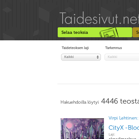
Selaa teoksia
S
Taideteoksen laji
Tarkennus
Kaikki
Kaikki
4446 teost
Hakuehdoilla löytyi
Virpi Lehtinen:
CityX -Bl
Laji: