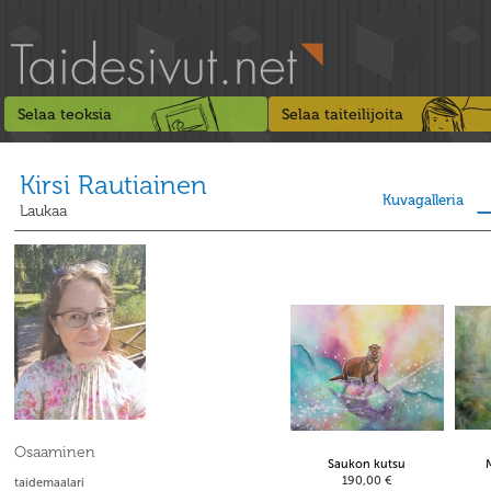
Selaa teoksia
Selaa taiteilijoita
Kirsi Rautiainen
Kuvagalleria
Laukaa
Osaaminen
Saukon kutsu
190,00 €
taidemaalari