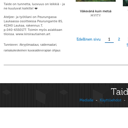
Taide on tunnetta, luovuus on leikkiä - ja
ne kuuluvat kaikille! ❤️
Väkevänä kuin metsä
MYYTY
Ateljee- ja työtilani on Peurungassa
Laukaassa osoitteessa Peurungantie 85,
41340 Laukaa, rakennus 7,
p.040-6550177. Toimin myös asiakkaan
tiloissa. www.kirsirautiainen.art
Edellinen sivu
1
2
Tunnisteet: Akryylimaalaus, taidemaalari,
ratkaisukeskeinen kuvataideterapian ohjaus
Taid
Medialle
-
Käyttöehdot
-