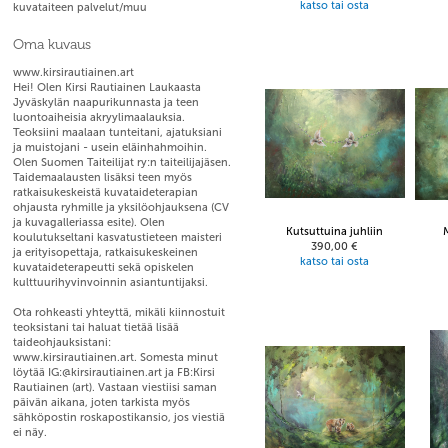
katso tai osta
kuvataiteen palvelut/muu
Oma kuvaus
www.kirsirautiainen.art
Hei! Olen Kirsi Rautiainen Laukaasta
Jyväskylän naapurikunnasta ja teen
luontoaiheisia akryylimaalauksia.
Teoksiini maalaan tunteitani, ajatuksiani
ja muistojani - usein eläinhahmoihin.
Olen Suomen Taiteilijat ry:n taiteilijajäsen.
Taidemaalausten lisäksi teen myös
ratkaisukeskeistä kuvataideterapian
ohjausta ryhmille ja yksilöohjauksena (CV
ja kuvagalleriassa esite). Olen
Kutsuttuina juhliin
koulutukseltani kasvatustieteen maisteri
390,00 €
ja erityisopettaja, ratkaisukeskeinen
katso tai osta
kuvataideterapeutti sekä opiskelen
kulttuurihyvinvoinnin asiantuntijaksi.
Ota rohkeasti yhteyttä, mikäli kiinnostuit
teoksistani tai haluat tietää lisää
taideohjauksistani:
www.kirsirautiainen.art. Somesta minut
löytää IG:@kirsirautiainen.art ja FB:Kirsi
Rautiainen (art). Vastaan viestiisi saman
päivän aikana, joten tarkista myös
sähköpostin roskapostikansio, jos viestiä
ei näy.