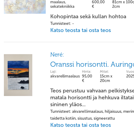
maalaus,
600,00
81cm x 100
sekatekniikka
€
2cm
Kohopintaa sekä kullan hohtoa
Tunnisteet: -
Katso teosta tai osta teos
Neré:
Oranssi horisontti. Aurin
Laji:
Hinta:
Mitat:
Vuos
akvarellimaalaus
95,00
15cm x
202
€
20cm
Teos perustuu vahvaan pelkistyk
matala horisontti ja hehkuva iltata
sininen yläos...
Tunnisteet: akvarellimaalaus, hiljaisuus, meri
taidetta kotiin, sisustus, signeerattu
Katso teosta tai osta teos