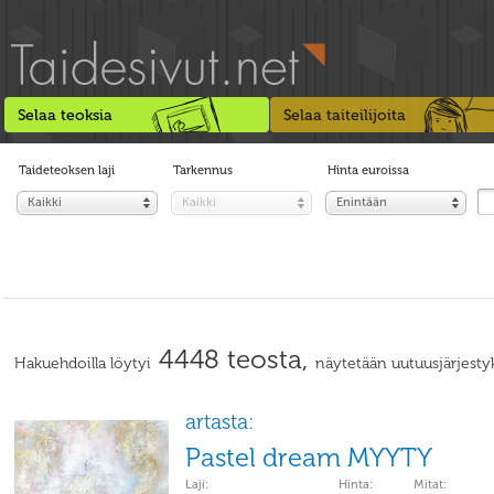
Selaa teoksia
Selaa taiteilijoita
Taideteoksen laji
Tarkennus
Hinta euroissa
Kaikki
Kaikki
Enintään
4448 teosta,
Hakuehdoilla löytyi
näytetään uutuusjärjesty
artasta:
Pastel dream MYYTY
Laji:
Hinta:
Mitat: