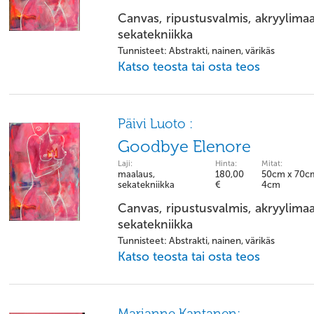
Canvas, ripustusvalmis, akryylimaa
sekatekniikka
Tunnisteet: Abstrakti, nainen, värikäs
Katso teosta tai osta teos
Päivi Luoto :
Goodbye Elenore
Laji:
Hinta:
Mitat:
maalaus,
180,00
50cm x 70c
sekatekniikka
€
4cm
Canvas, ripustusvalmis, akryylimaa
sekatekniikka
Tunnisteet: Abstrakti, nainen, värikäs
Katso teosta tai osta teos
Marianne Kantanen: