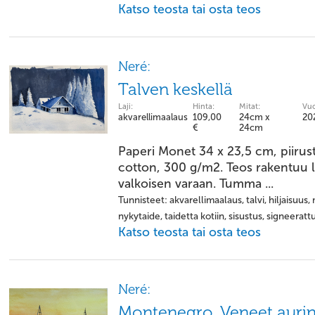
Katso teosta tai osta teos
Neré:
Talven keskellä
Laji:
Hinta:
Mitat:
Vuo
akvarellimaalaus
109,00
24cm x
20
€
24cm
Paperi Monet 34 x 23,5 cm, piiru
cotton, 300 g/m2. Teos rakentuu l
valkoisen varaan. Tumma ...
Tunnisteet: akvarellimaalaus, talvi, hiljaisuus
nykytaide, taidetta kotiin, sisustus, signeeratt
Katso teosta tai osta teos
Neré:
Montenegro. Veneet auri