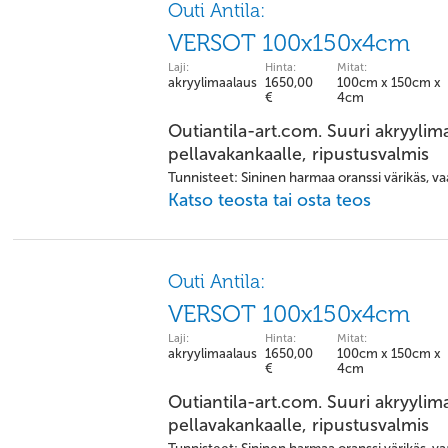
Outi Antila:
VERSOT 100x150x4cm
Laji:
Hinta:
Mitat:
akryylimaalaus
1650,00
100cm x 150cm x
€
4cm
Outiantila-art.com. Suuri akryylim
pellavakankaalle, ripustusvalmis
Tunnisteet: Sininen harmaa oranssi värikäs, vaa
Katso teosta tai osta teos
Outi Antila:
VERSOT 100x150x4cm
Laji:
Hinta:
Mitat:
akryylimaalaus
1650,00
100cm x 150cm x
€
4cm
Outiantila-art.com. Suuri akryylim
pellavakankaalle, ripustusvalmis