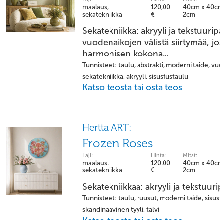
maalaus,
120,00
40cm x 40c
sekatekniikka
€
2cm
Sekatekniikka: akryyli ja tekstuuri
vuodenaikojen välistä siirtymää, jos
harmonisen kokona...
Tunnisteet: taulu, abstrakti, moderni taide, vuo
sekatekniikka, akryyli, sisustustaulu
Katso teosta tai osta teos
Hertta ART:
Frozen Roses
Laji:
Hinta:
Mitat:
maalaus,
120,00
40cm x 40c
sekatekniikka
€
2cm
Sekatekniikkaa: akryyli ja tekstuur
Tunnisteet: taulu, ruusut, moderni taide, sisust
skandinaavinen tyyli, talvi