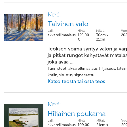
Neré:
Talvinen valo
Laji:
Hinta:
Mitat:
Vuo
akvarellimaalaus
129,00
30cm x
20
€
21cm
Teoksen voima syntyy valon ja var
ja pitkät rungot kehystävät matala
joka avaa ...
Tunnisteet: akvarellimaalaus, hiljaisuus, talv
kotiin, sisustus, signeerattu
Katso teosta tai osta teos
Neré:
Hiljainen poukama
Laji:
Hinta:
Mitat:
Vuo
akvarellimaalaus
109,00
21cm x
20