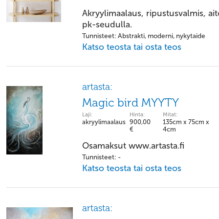
Akryylimaalaus, ripustusvalmis, ai
pk-seudulla.
Tunnisteet: Abstrakti, moderni, nykytaide
Katso teosta tai osta teos
artasta:
Magic bird MYYTY
Laji:
Hinta:
Mitat:
akryylimaalaus
900,00
135cm x 75cm x
€
4cm
Osamaksut www.artasta.fi
Tunnisteet: -
Katso teosta tai osta teos
artasta: