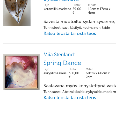
Laji:
Hinta:
Mitat:
keramiikkaveistos
59,00
12cm x 17cm x
€
4cm
Savesta muotoiltu sydän syvänne, 
Tunnisteet: savi, käsityö, kotimainen, taide
Katso teosta tai osta teos
Miia Stenland:
Spring Dance
Laji:
Hinta:
Mitat:
akryylimaalaus
350,00
60cm x 60cm x
€
2cm
Saatavana myös kehystettynä vasta
Tunnisteet: Abstraktitaide, nykytaide, modern
Katso teosta tai osta teos