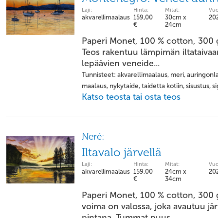
Laji:
Hinta:
Mitat:
Vuo
akvarellimaalaus
159,00
30cm x
20
€
24cm
Paperi Monet, 100 % cotton, 300 
Teos rakentuu lämpimän iltataiva
lepäävien veneide...
Tunnisteet: akvarellimaalaus, meri, auringonl
maalaus, nykytaide, taidetta kotiin, sisustus, 
Katso teosta tai osta teos
Neré:
Iltavalo järvellä
Laji:
Hinta:
Mitat:
Vuo
akvarellimaalaus
159,00
24cm x
20
€
34cm
Paperi Monet, 100 % cotton, 300 
voima on valossa, joka avautuu jä
pintana. Tummat puus...