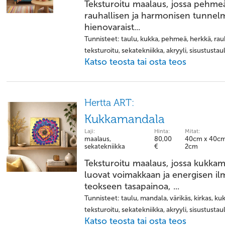
Teksturoitu maalaus, jossa pehmeä
rauhallisen ja harmonisen tunnelma
hienovaraist...
Tunnisteet: taulu, kukka, pehmeä, herkkä, rauh
teksturoitu, sekatekniikka, akryyli, sisustustau
Katso teosta tai osta teos
Hertta ART:
Kukkamandala
Laji:
Hinta:
Mitat:
maalaus,
80,00
40cm x 40cm
sekatekniikka
€
2cm
Teksturoitu maalaus, jossa kukkama
luovat voimakkaan ja energisen i
teokseen tasapainoa, ...
Tunnisteet: taulu, mandala, värikäs, kirkas, ku
teksturoitu, sekatekniikka, akryyli, sisustustau
Katso teosta tai osta teos