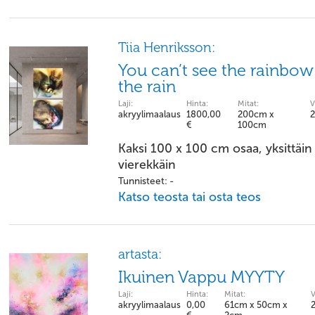
Tiia Henriksson:
You can’t see the rainbow 
the rain
Laji:
Hinta:
Mitat:
V
akryylimaalaus
1800,00
200cm x
€
100cm
Kaksi 100 x 100 cm osaa, yksittäin
vierekkäin
Tunnisteet: -
Katso teosta tai osta teos
artasta:
Ikuinen Vappu MYYTY
Laji:
Hinta:
Mitat:
V
akryylimaalaus
0,00
61cm x 50cm x