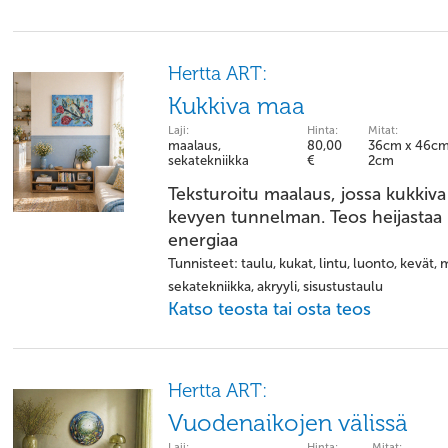
Hertta ART:
Kukkiva maa
Laji:
Hinta:
Mitat:
maalaus,
80,00
36cm x 46cm
sekatekniikka
€
2cm
Teksturoitu maalaus, jossa kukkiva 
kevyen tunnelman. Teos heijastaa 
energiaa
Tunnisteet: taulu, kukat, lintu, luonto, kevät, 
sekatekniikka, akryyli, sisustustaulu
Katso teosta tai osta teos
Hertta ART:
Vuodenaikojen välissä
Laji:
Hinta:
Mitat: