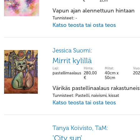
€
2cm
Vapun ajan alennettuun hintaan
Tunnisteet: -
Katso teosta tai osta teos
Jessica Suomi:
Mirrit kylillä
Laji:
Hinta:
Mitat:
Vuos
pastellimaalaus
280,00
40cm x
202
€
50cm
Värikäs pastellinaalaus rakastuneis
Tunnisteet: Pastelli, naivismi, kissat
Katso teosta tai osta teos
Tanya Koivisto, TaM:
'City sun'