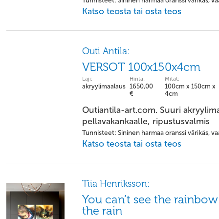
Tunnisteet: Sininen harmaa oranssi värikäs, vaa
Katso teosta tai osta teos
Outi Antila:
VERSOT 100x150x4cm
Laji:
Hinta:
Mitat:
akryylimaalaus
1650,00
100cm x 150cm x
€
4cm
Outiantila-art.com. Suuri akryylim
pellavakankaalle, ripustusvalmis
Tunnisteet: Sininen harmaa oranssi värikäs, vaa
Katso teosta tai osta teos
Tiia Henriksson:
You can’t see the rainbow 
the rain