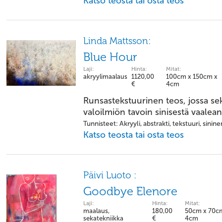
Katso teosta tai osta teos
Linda Mattsson:
Blue Hour
Laji:
Hinta:
Mitat:
akryylimaalaus
1120,00
100cm x 150cm x
€
4cm
Runsastekstuurinen teos, jossa sek
valoilmiön tavoin sinisestä vaalea
Tunnisteet: Akryyli, abstrakti, tekstuuri, sinine
Katso teosta tai osta teos
Päivi Luoto :
Goodbye Elenore
Laji:
Hinta:
Mitat:
maalaus,
180,00
50cm x 70c
sekatekniikka
€
4cm