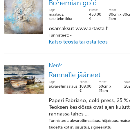
Bohemian gold
Laji:
Hinta:
Mitat:
maalaus,
450,00
80cm x 80c
sekatekniikka
€
2cm
osamaksut www.artasta.fi
Tunnisteet: -
Katso teosta tai osta teos
Neré:
Rannalle jääneet
Laji:
Hinta:
Mitat:
Vuo
akvarellimaalaus
109,00
30cm x
20
€
21cm
Paperi Fabriano, cold press, 25 %
Teoksen keskiössä ovat ajan kulutt
rannassa lähes ...
Tunnisteet: akvarellimaalaus, hiljaisuus, mais
taidetta kotiin, sisustus, signeerattu