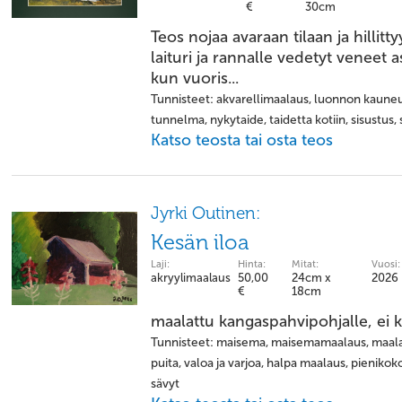
€
30cm
Teos nojaa avaraan tilaan ja hillit
laituri ja rannalle vedetyt veneet 
kun vuoris...
Tunnisteet: akvarellimaalaus, luonnon kauneut
tunnelma, nykytaide, taidetta kotiin, sisustus,
Katso teosta tai osta teos
Jyrki Outinen:
Kesän iloa
Laji:
Hinta:
Mitat:
Vuosi:
akryylimaalaus
50,00
24cm x
2026
€
18cm
maalattu kangaspahvipohjalle, ei ke
Tunnisteet: maisema, maisemamaalaus, maalai
puita, valoa ja varjoa, halpa maalaus, pienik
sävyt