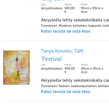
Laji:
Hinta:
Mitat:
akryylimaalaus
500,00
90cm x 90cm x
€
4cm
Akryyleilla tehty sekatekniikalla c
Tunnisteet: Moderni, keltainen, kaipunki, rouh
Katso teosta tai osta teos
Tanya Koivisto, TaM:
'Festival'
Laji:
Hinta:
Mitat:
akryylimaalaus
400,00
40cm x 50cm x
€
2cm
Akryyleilla tehty sekatekniikalla c
Tunnisteet: Nainen, vaaleanpunainen, keltaine
Katso teosta tai osta teos