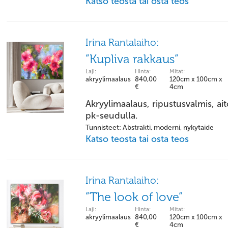
Katso teosta tai osta teos
Irina Rantalaiho:
”Kupliva rakkaus”
Laji:
Hinta:
Mitat:
akryylimaalaus
840,00
120cm x 100cm x
€
4cm
Akryylimaalaus, ripustusvalmis, ai
pk-seudulla.
Tunnisteet: Abstrakti, moderni, nykytaide
Katso teosta tai osta teos
Irina Rantalaiho:
”The look of love”
Laji:
Hinta:
Mitat:
akryylimaalaus
840,00
120cm x 100cm x
€
4cm