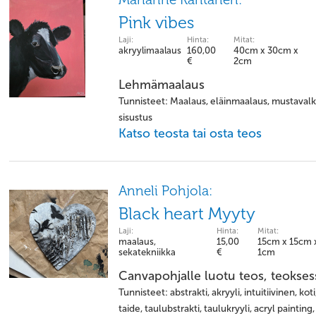
Pink vibes
Laji:
Hinta:
Mitat:
akryylimaalaus
160,00
40cm x 30cm x
€
2cm
Lehmämaalaus
Tunnisteet: Maalaus, eläinmaalaus, mustavalk
sisustus
Katso teosta tai osta teos
Anneli Pohjola:
Black heart Myyty
Laji:
Hinta:
Mitat:
maalaus,
15,00
15cm x 15cm 
sekatekniikka
€
1cm
Canvapohjalle luotu teos, teokses
Tunnisteet: abstrakti, akryyli, intuitiivinen, kot
taide, taulubstrakti, taulukryyli, acryl painting