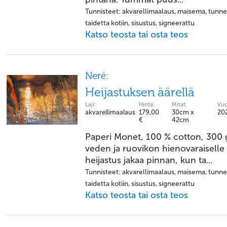
Tunnisteet: akvarellimaalaus, maisema, tunnel
taidetta kotiin, sisustus, signeerattu
Katso teosta tai osta teos
Neré:
Heijastuksen äärellä
Laji:
Hinta:
Mitat:
Vuo
akvarellimaalaus
179,00
30cm x
20
€
42cm
Paperi Monet, 100 % cotton, 300 
veden ja ruovikon hienovaraisell
heijastus jakaa pinnan, kun ta...
Tunnisteet: akvarellimaalaus, maisema, tunnel
taidetta kotiin, sisustus, signeerattu
Katso teosta tai osta teos