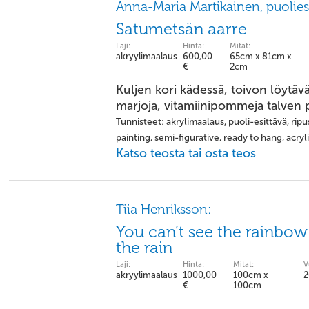
Anna-Maria Martikainen, puolies
Satumetsän aarre
Laji:
Hinta:
Mitat:
akryylimaalaus
600,00
65cm x 81cm x
€
2cm
Kuljen kori kädessä, toivon löytävä
marjoja, vitamiinipommeja talven p
Tunnisteet: akrylimaalaus, puoli-esittävä, ripus
painting, semi-figurative, ready to hang, acry
Katso teosta tai osta teos
Tiia Henriksson:
You can’t see the rainbow 
the rain
Laji:
Hinta:
Mitat:
V
akryylimaalaus
1000,00
100cm x
2
€
100cm