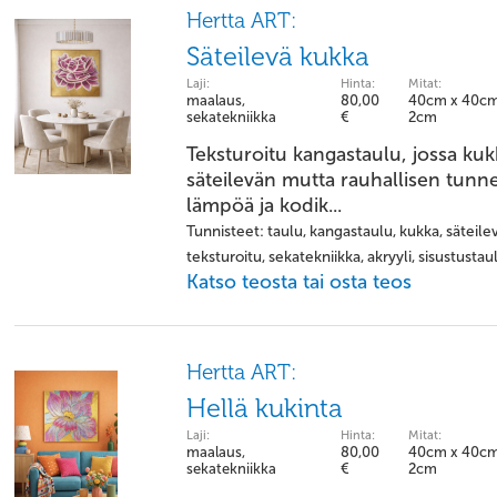
Hertta ART:
Säteilevä kukka
Laji:
Hinta:
Mitat:
maalaus,
80,00
40cm x 40cm
sekatekniikka
€
2cm
Teksturoitu kangastaulu, jossa kuk
säteilevän mutta rauhallisen tunne
lämpöä ja kodik...
Tunnisteet: taulu, kangastaulu, kukka, säteilev
teksturoitu, sekatekniikka, akryyli, sisustustau
Katso teosta tai osta teos
Hertta ART:
Hellä kukinta
Laji:
Hinta:
Mitat:
maalaus,
80,00
40cm x 40cm
sekatekniikka
€
2cm