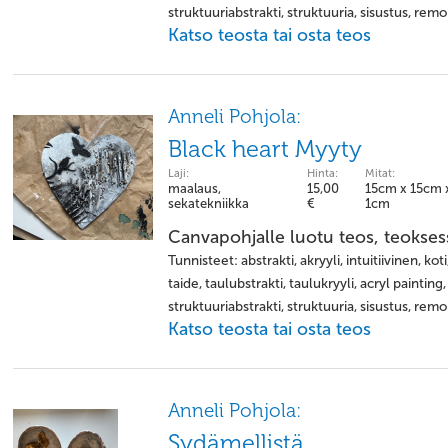
struktuuriabstrakti, struktuuria, sisustus, rem
Katso teosta tai osta teos
Anneli Pohjola:
Black heart Myyty
Laji:
Hinta:
Mitat:
maalaus,
15,00
15cm x 15cm 
sekatekniikka
€
1cm
Canvapohjalle luotu teos, teokses
Tunnisteet: abstrakti, akryyli, intuitiivinen, kot
taide, taulubstrakti, taulukryyli, acryl painting
struktuuriabstrakti, struktuuria, sisustus, rem
Katso teosta tai osta teos
Anneli Pohjola:
Sydämellistä