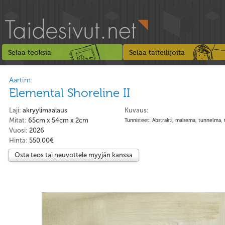
Selaa teoksia
Selaa taiteilijoita
Aartim:
Elemental Shoreline II
Laji:
akryylimaalaus
Kuvaus:
Mitat:
65cm x 54cm x 2cm
Tunnisteet: Abstrakti, maisema, tunnelma, 
Vuosi:
2026
Hinta:
550,00€
Osta teos tai neuvottele myyjän kanssa