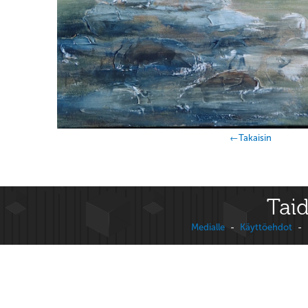
←Takaisin
Taid
Medialle
-
Käyttöehdot
-