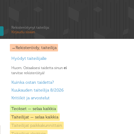
Rekisteröitynyt taiteilija:
Kirjaudu sisään
→Rekisteröidy, taiteilija
Hyödyt taiteilijalle
Huom. Ostaaksesi taidetta sinun
ei
tarvitse rekisteröityä!
Kuinka ostan taidetta?
Kuukauden taiteilija 8/2026
Kritiikit ja arvostelut
Teokset — selaa kaikkia
Taiteilijat — selaa kaikkia
Taiteilijat paikkakunnittain
Taiteilijat aloittain