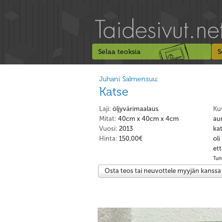
Selaa teoksia
S
Juhani Salmensuu:
Katse
Laji:
öljyvärimaalaus
Ku
Mitat:
40cm x 40cm x 4cm
aur
Vuosi:
2013
kat
Hinta:
150,00€
oli
ett
Tunn
Osta teos tai neuvottele myyjän kanssa