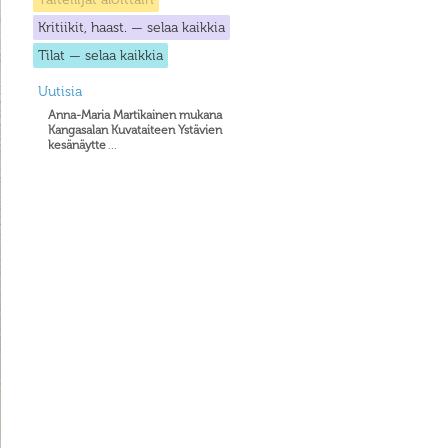
Kritiikit, haast. — selaa kaikkia
Tilat — selaa kaikkia
Uutisia
Anna-Maria Martikainen mukana
Kangasalan Kuvataiteen Ystävien
kesänäytte
...