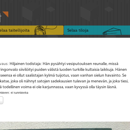
elaa taiteilijoita
Selaa tiloja
vaus:
Hiljainen todistaja: Hän pysähtyi vesiputouksen reunalle, missä
ingonvalo siivilöityi puiden välistä luoden turkille kultaisia laikkuja. Hänen
seensa ei ollut saalistajan kylmä tuijotus, vaan vanhan sielun havainto. Se
 katse, joka oli nähnyt satojen sadekausien tulevan ja menevän, ja joka tiesi,
ä todellinen voima ei ole karjunnassa, vaan kyvyssä olla täysin läsnä.
isteet: ei tunnisteita