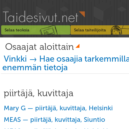
Selaa teoksia
Selaa taiteilijoita
Osaajat aloittain
Vinkki → Hae osaajia tarkemmill
enemmän tietoja
piirtäjä, kuvittaja
Mary G — piirtäjä, kuvittaja, Helsinki
MEAS — piirtäjä, kuvittaja, Siuntio