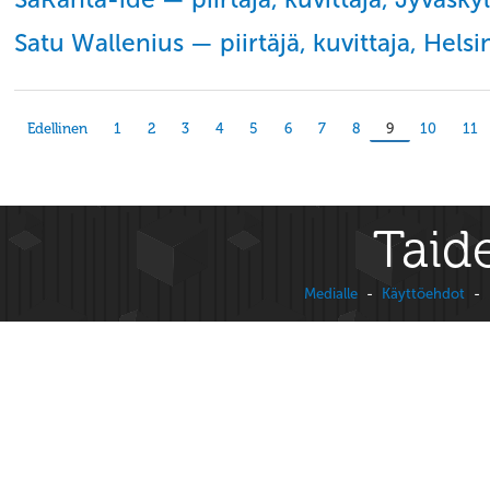
Satu Wallenius — piirtäjä, kuvittaja, Helsi
Edellinen
1
2
3
4
5
6
7
8
9
10
11
Taide
Medialle
-
Käyttöehdot
-