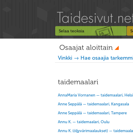
Selaa teoksia
S
Osaajat aloittain
Vinkki → Hae osaajia tarkemmi
taidemaalari
AnnaMaria Vornanen — taidemaalari, Helsi
Anne Seppälä — taidemaalari, Kangasala
Anne Seppälä — taidemaalari, Tampere
Annu K. — taidemaalari, Oulu
Annu K. (öljyvärimaalaukset) — taidemaala