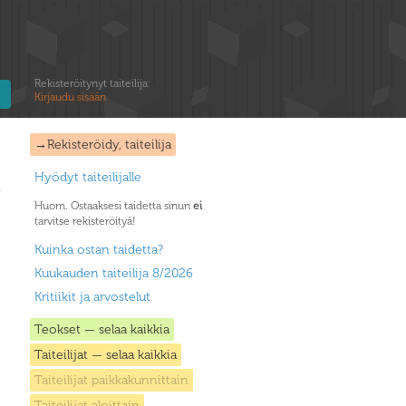
Rekisteröitynyt taiteilija:
Kirjaudu sisään
→Rekisteröidy, taiteilija
Hyödyt taiteilijalle
Huom. Ostaaksesi taidetta sinun
ei
tarvitse rekisteröityä!
Kuinka ostan taidetta?
Kuukauden taiteilija 8/2026
Kritiikit ja arvostelut
Teokset — selaa kaikkia
Taiteilijat — selaa kaikkia
Taiteilijat paikkakunnittain
Taiteilijat aloittain