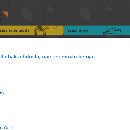
elaa taiteilijoita
Selaa tiloja
lla hakuehdoilla, näe enemmän tietoja
nki
ri, Oulu