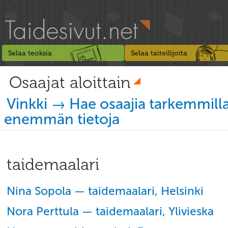
Selaa teoksia
Selaa taiteilijoita
Osaajat aloittain
Vinkki → Hae osaajia tarkemmill
enemmän tietoja
taidemaalari
Nina Sopola — taidemaalari, Helsinki
Nora Perttula — taidemaalari, Ylivieska