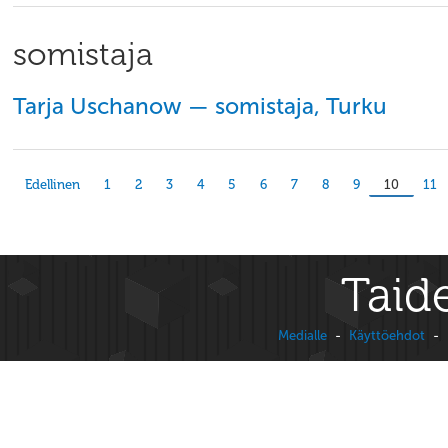
somistaja
Tarja Uschanow — somistaja, Turku
Edellinen
1
2
3
4
5
6
7
8
9
10
11
Taide
Medialle
-
Käyttöehdot
-