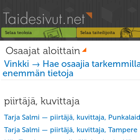
Selaa teoksia
Selaa taiteilijoita
Osaajat aloittain
Vinkki → Hae osaajia tarkemmill
enemmän tietoja
piirtäjä, kuvittaja
Tarja Salmi — piirtäjä, kuvittaja, Punkalai
Tarja Salmi — piirtäjä, kuvittaja, Tampere