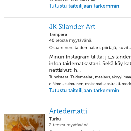
Tutustu taiteilijaan tarkemmin
JK Silander Art
Tampere
40
teosta myytävänä.
Osaaminen:
taidemaalari, piirtäjä, kuvitt
Minun Instagram tililtä: jk_silander
infoa taidematkastani. Sekä käy 
nettisivut: h...
Tunnisteet: Taidemaalari, maalaus, akryylimaalit
eläimet, suimuinen, maisemat, abstrakti, mode
Tutustu taiteilijaan tarkemmin
Artedematti
Turku
2
teosta myytävänä.