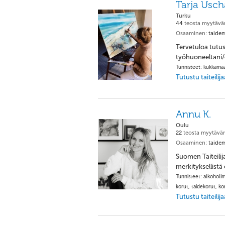
Tarja Usc
Turku
44
teosta myytävä
Osaaminen:
taidem
Tervetuloa tutust
työhuoneeltani/g
Tunnisteet: kukkamaal
Tutustu taiteili
Annu K.
Oulu
22
teosta myytävä
Osaaminen:
taidem
Suomen Taiteilija
merkityksellistä 
Tunnisteet: alkoholimus
korut, taidekorut, ko
Tutustu taiteili