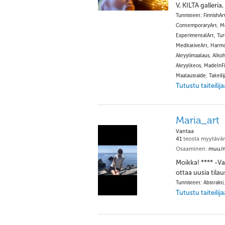
V, KILTA galleria
Tunnisteet: FinnishAr
ContemporaryArt, Mod
ExperimentalArt, Turu
MeditativeArt, Harmon
Akryylimaalaus, Alkoh
Akryyliteos, MadeInFi
Maalaustaide, Taiteilij
Tutustu taiteili
Maria_art
Vantaa
41
teosta myytävä
Osaaminen:
muu/
Moikka! **** -Val
ottaa uusia tilau
Tunnisteet: Abstrakti,
Tutustu taiteili