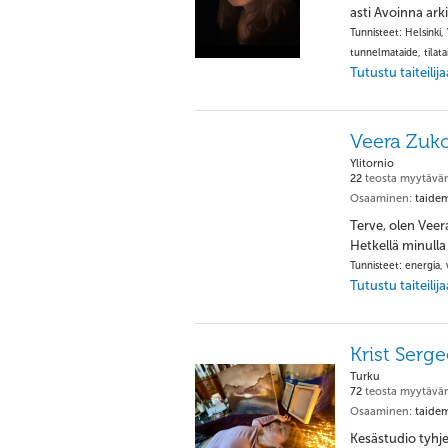
asti Avoinna arki
Tunnisteet: Helsinki, 
tunnelmataide, tilata
Tutustu taiteili
Veera Zuk
Ylitornio
22
teosta myytävä
Osaaminen:
taidem
Terve, olen Veer
Hetkellä minulla
Tunnisteet: energia, v
Tutustu taiteili
Krist Serge
Turku
72
teosta myytävä
Osaaminen:
taidem
Kesästudio tyhje