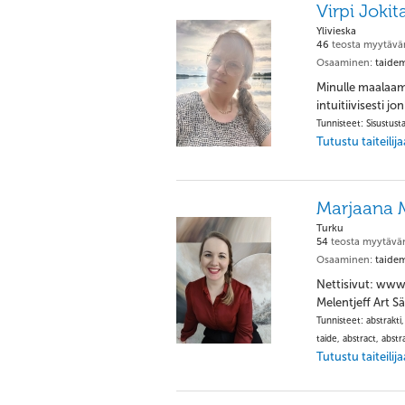
Virpi Jokit
Ylivieska
46
teosta myytävä
Osaaminen:
taidem
Minulle maalaami
intuitiivisesti 
Tunnisteet: Sisustusta
Tutustu taiteili
Marjaana M
Turku
54
teosta myytävä
Osaaminen:
taidem
Nettisivut: www
Melentjeff Art S
Tunnisteet: abstrakti
taide, abstract, abstr
Tutustu taiteili