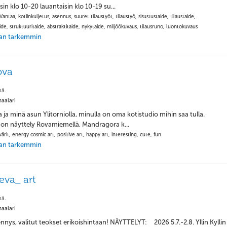
sin klo 10-20 lauantaisin klo 10-19 su...
Vantaa, kotiinkuljetus, asennus, suuret tilaustyöt, tilaustyö, sisustustaide, tilaustaide,
ide, struktuuritaide, abstraktitaide, nykytaide, miljöökuvaus, tilausruno, luontokuvaus
jaan tarkemmin
ova
nä.
aalari
a ja minä asun Ylitorniolla, minulla on oma kotistudio mihin saa tulla.
 on näyttely Rovamiemellä, Mandragora k...
ärit, energy cosmic art, positive art, happy art, interesting, cute, fun
jaan tarkemmin
eva_ art
nä.
aalari
nnys, valitut teokset erikoishintaan! NÄYTTELYT: 2026 5.7.-2.8. Yllin Kyllin