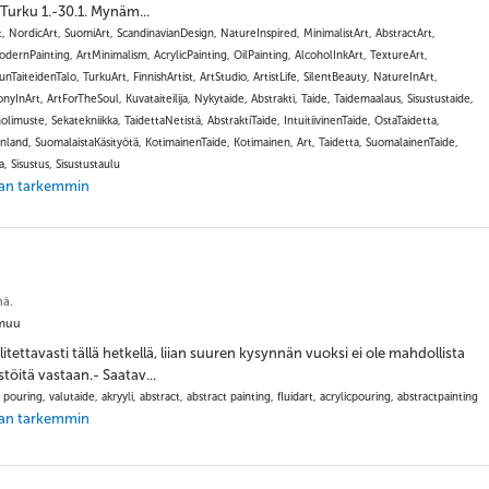
, Turku 1.-30.1. Mynäm...
t, NordicArt, SuomiArt, ScandinavianDesign, NatureInspired, MinimalistArt, AbstractArt,
ernPainting, ArtMinimalism, AcrylicPainting, OilPainting, AlcoholInkArt, TextureArt,
nTaiteidenTalo, TurkuArt, FinnishArtist, ArtStudio, ArtistLife, SilentBeauty, NatureInArt,
yInArt, ArtForTheSoul, Kuvataiteilija, Nykytaide, Abstrakti, Taide, Taidemaalaus, Sisustustaide,
olimuste, Sekatekniikka, TaidettaNetistä, AbstraktiTaide, IntuitiivinenTaide, OstaTaidetta,
nland, SuomalaistaKäsityötä, KotimainenTaide, Kotimainen, Art, Taidetta, SuomalainenTaide,
a, Sisustus, Sisustustaulu
jaan tarkemmin
nä.
muu
itettavasti tällä hetkellä, liian suuren kysynnän vuoksi ei ole mahdollista
stöitä vastaan.- Saatav...
 pouring, valutaide, akryyli, abstract, abstract painting, fluidart, acrylicpouring, abstractpainting
jaan tarkemmin