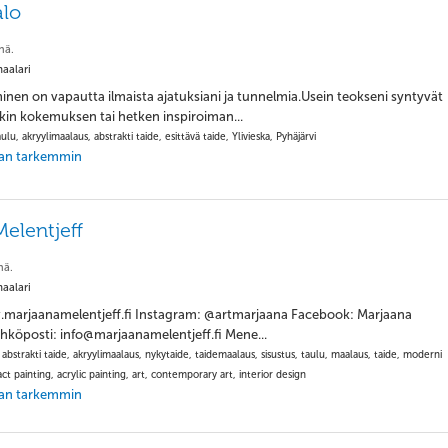
alo
nä.
aalari
nen on vapautta ilmaista ajatuksiani ja tunnelmia.Usein teokseni syntyvät
jonkin kokemuksen tai hetken inspiroiman...
ulu, akryylimaalaus, abstrakti taide, esittävä taide, Ylivieska, Pyhäjärvi
jaan tarkemmin
elentjeff
nä.
aalari
.marjaanamelentjeff.fi Instagram: @artmarjaana Facebook: Marjaana
ähköposti: info@marjaanamelentjeff.fi Mene...
, abstrakti taide, akryylimaalaus, nykytaide, taidemaalaus, sisustus, taulu, maalaus, taide, moderni
act painting, acrylic painting, art, contemporary art, interior design
jaan tarkemmin