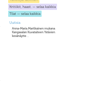
Kritiikit, haast. — selaa kaikkia
Tilat — selaa kaikkia
Uutisia
Anna-Maria Martikainen mukana
Kangasalan Kuvataiteen Ystävien
kesänäytte
...