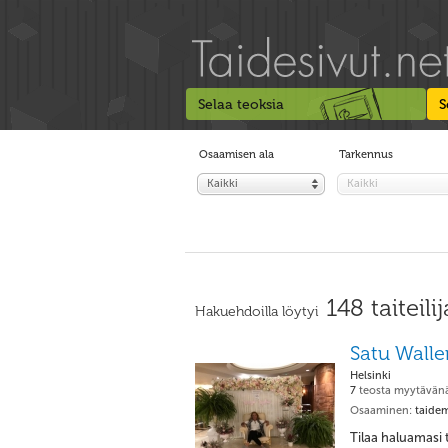
Selaa teoksia
S
Osaamisen ala
Tarkennus
Kaikki
Kaikki
148 taiteilij
Hakuehdoilla löytyi
Satu Walle
Helsinki
7
teosta myytävän
Osaaminen:
taidem
Tilaa haluamasi t