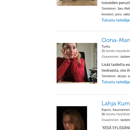
toiveiden peruste
Tunnisteet: Satu Walle
hevonen, poro, valk
Tutustu taiteili
Oona-Mari
Turku
21
teosta myytävän
Osaaminen:
taidema
Lisää taidetta es
teoksesta, ota i
Tunnisteet: akryyli, v
Tutustu taiteili
Lahja Kum
Espoo, Kauniainen
16
teosta myytävä
Osaaminen:
taidem
"KESÄ SYLISSÄNI