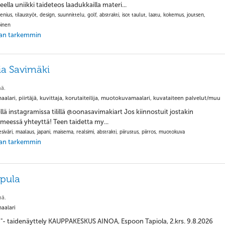
ella uniikki taideteos laadukkailla materi...
nius, tilaustyöt, design, suunnittelu, golf, abstrakti, isot taulut, laatu, kokemus, joutsen,
oinen
jaan tarkemmin
a Savimäki
ä.
alari, piirtäjä, kuvittaja, korutaiteilija, muotokuvamaalari, kuvataiteen palvelut/muu
illä instagramissa tilillä @oonasavimakiart Jos kiinnostuit jostakin
hmeessä yhteyttä! Teen taidetta my...
esiväri, maalaus, japani, maisema, realsimi, abstrakti, piirustus, piirros, muotokuva
jaan tarkemmin
pula
nä.
aalari
"- taidenäyttely KAUPPAKESKUS AINOA, Espoon Tapiola, 2.krs. 9.8.2026