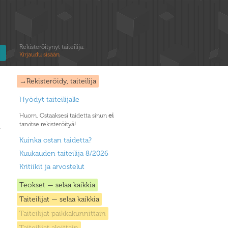
Rekisteröitynyt taiteilija:
Kirjaudu sisään
→Rekisteröidy, taiteilija
Hyödyt taiteilijalle
Huom. Ostaaksesi taidetta sinun
ei
tarvitse rekisteröityä!
Kuinka ostan taidetta?
Kuukauden taiteilija 8/2026
Kritiikit ja arvostelut
Teokset — selaa kaikkia
Taiteilijat — selaa kaikkia
Taiteilijat paikkakunnittain
Taiteilijat aloittain