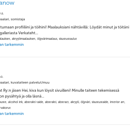
hanow
nä.
aalari, somistaja
umaan profiiliini ja töihini! Maalauksiani nähtävillä: Löydät minut ja töitäni
alleriasta Verkateht...
aukset, akryylimaalaukset, öljyvärimaalaus, sisustustaulut
jaan tarkemmin
nä.
aalari, kuvataiteen palvelut/muu
t Ry:n jäsen Hei, kiva kun löysit sivuilleni! Minulle taiteen tekemisessä
on pysähtyä ja olla läsnä...
te, alcohol ink, abstrakti taide, abstrakti, abstract, akryyli, öljyväri, sisustustaide, interior art,
rvakorut
jaan tarkemmin