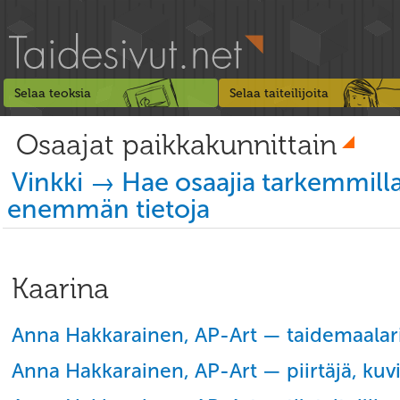
Selaa teoksia
Selaa taiteilijoita
Osaajat paikkakunnittain
Vinkki → Hae osaajia tarkemmill
enemmän tietoja
Kaarina
Anna Hakkarainen, AP-Art — taidemaalari
Anna Hakkarainen, AP-Art — piirtäjä, kuvi