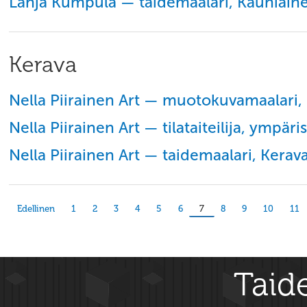
Lahja Kumpula — taidemaalari, Kauniain
Kerava
Nella Piirainen Art — muotokuvamaalari,
Nella Piirainen Art — tilataiteilija, ympäris
Nella Piirainen Art — taidemaalari, Kerav
Edellinen
1
2
3
4
5
6
7
8
9
10
11
Taide