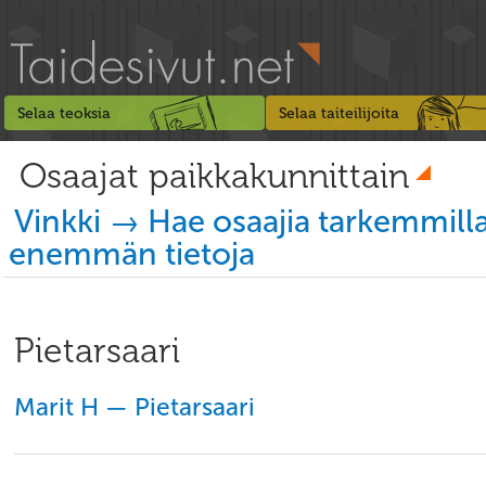
Selaa teoksia
Selaa taiteilijoita
Osaajat paikkakunnittain
Vinkki → Hae osaajia tarkemmill
enemmän tietoja
Pietarsaari
Marit H — Pietarsaari