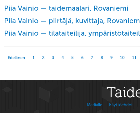
Piia Vainio — taidemaalari, Rovaniemi
Piia Vainio — piirtäjä, kuvittaja, Rovaniem
Piia Vainio — tilataiteilija, ympäristötaite
Edellinen
1
2
3
4
5
6
7
8
9
10
11
Taide
Medialle
-
Käyttöehdot
-