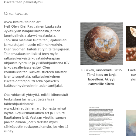
kuvataiteen palvelut/muu
Oma kuvaus
www.kirsirautiainen.art
Hei! Olen Kirsi Rautiainen Laukaasta
Jyväskylän naapurikunnasta ja teen
luontoaiheisia akryylimaalauksia.
Teoksiini maalaan tunteitani, ajatuksiani
ja muistojani - usein eläinhahmoihin.
Olen Suomen Taiteilijat ry:n taiteilijajäsen.
Taidemaalausten lisäksi teen myös
ratkaisukeskeistä kuvataideterapian
ohjausta ryhmille ja yksilöohjauksena (CV
ja kuvagalleriassa esite). Olen
Kuukkeli, onnenlintu 2025.
Luota
koulutukseltani kasvatustieteen maisteri
Tämä teos on lahja
ca
ja erityisopettaja, ratkaisukeskeinen
lapselleni. Akryyli
yks
kuvataideterapeutti sekä opiskelen
canvasille 40cm.
kulttuurihyvinvoinnin asiantuntijaksi.
Ota rohkeasti yhteyttä, mikäli kiinnostuit
teoksistani tai haluat tietää lisää
taideohjauksistani:
www.kirsirautiainen.art. Somesta minut
löytää IG:@kirsirautiainen.art ja FB:Kirsi
Rautiainen (art). Vastaan viestiisi saman
päivän aikana, joten tarkista myös
sähköpostin roskapostikansio, jos viestiä
ei näy.