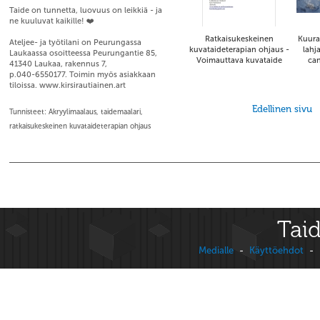
Taide on tunnetta, luovuus on leikkiä - ja
ne kuuluvat kaikille! ❤️
Ratkaisukeskeinen
Kuura
Ateljee- ja työtilani on Peurungassa
kuvataideterapian ohjaus -
lahja
Laukaassa osoitteessa Peurungantie 85,
Voimauttava kuvataide
can
41340 Laukaa, rakennus 7,
p.040-6550177. Toimin myös asiakkaan
tiloissa. www.kirsirautiainen.art
Edellinen sivu
Tunnisteet: Akryylimaalaus, taidemaalari,
ratkaisukeskeinen kuvataideterapian ohjaus
Taid
Medialle
-
Käyttöehdot
-