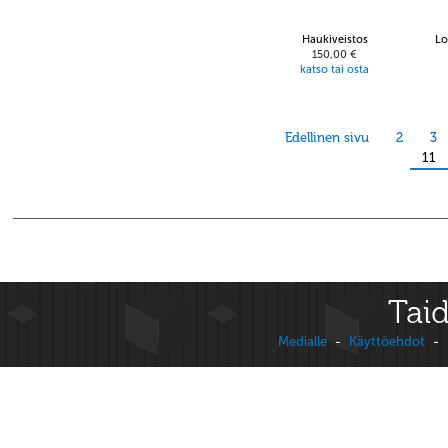
Haukiveistos
Lo
150,00 €
katso tai osta
Edellinen sivu
2
3
11
Taid
Medialle
-
Käyttöehdot
-