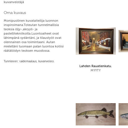
kuvanveistäjä
Oma kuvaus
Monipuolinen kuvataiteilija luonnon
inspiroimana.Toteutan tunnelmallisia
teoksia öljy-,akryyli- ja
pastellitekniikoilla.Luontoaiheet ovat
lähimpänä sydäntäni, ja tilaustyöt ovat
olennainen osa toimintaani. Autan
mielelläni tuomaan palan luontoa kotiisi
räätälöidyn teoksen muodossa.
Tunnisteet: taidemaalaus, kuvanveisto.
Lahden Rauatienkatu.
MYYTY