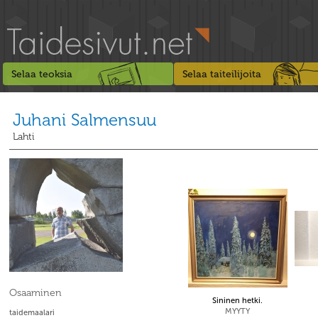
Selaa teoksia
Selaa taiteilijoita
Juhani Salmensuu
Lahti
Osaaminen
Sininen hetki.
MYYTY
taidemaalari