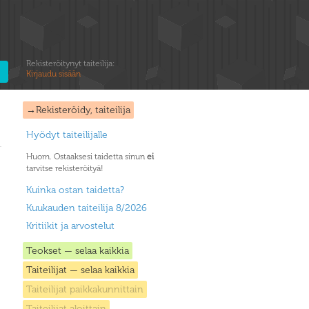
Rekisteröitynyt taiteilija:
Kirjaudu sisään
→Rekisteröidy, taiteilija
Hyödyt taiteilijalle
Huom. Ostaaksesi taidetta sinun
ei
tarvitse rekisteröityä!
Kuinka ostan taidetta?
Kuukauden taiteilija 8/2026
Kritiikit ja arvostelut
Teokset — selaa kaikkia
Taiteilijat — selaa kaikkia
Taiteilijat paikkakunnittain
Taiteilijat aloittain