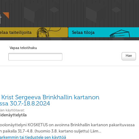
elaa taiteilijoita
Selaa tiloja
Vapaa tekstihaku
Hae
rist Sergeeva Brinkhallin kartanon
ssa 30.7.-18.8.2024
lan käyttötavat:
aidenäyttelytila
 Soolonäyttelyni KOSKETUS on avoinna Brinkhallin kartanon pakarituvassa
 paikalla 31.7-4.8. (huomio 3.8. kartano suljettu) Läm...
 tarkemmin tai tiedustele sen käyttöä