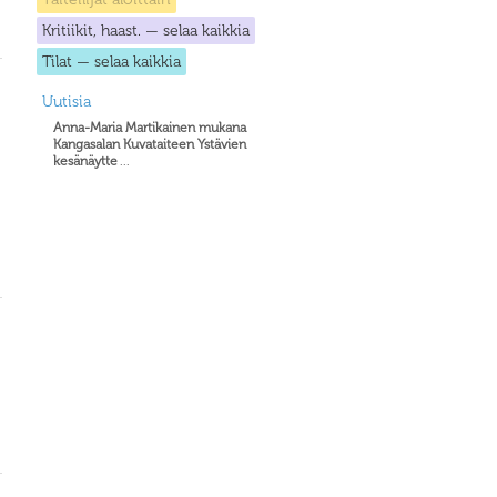
Kritiikit, haast. — selaa kaikkia
Tilat — selaa kaikkia
Uutisia
Anna-Maria Martikainen mukana
Kangasalan Kuvataiteen Ystävien
kesänäytte
...