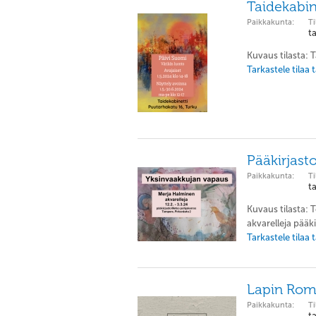
Taidekabin
Paikkakunta:
Ti
t
Kuvaus tilasta: T
Tarkastele tilaa
Pääkirjas
Paikkakunta:
Ti
t
Kuvaus tilasta: 
akvarelleja pääk
Tarkastele tilaa
Lapin Roma
Paikkakunta:
Ti
t