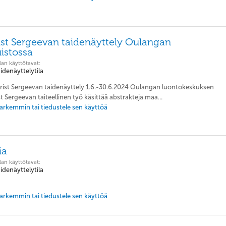
ist Sergeevan taidenäyttely Oulangan
uistossa
lan käyttötavat:
aidenäyttelytila
 Krist Sergeevan taidenäyttely 1.6.-30.6.2024 Oulangan luontokeskuksen
t Sergeevan taiteellinen työ käsittää abstrakteja maa...
 tarkemmin tai tiedustele sen käyttöä
ia
lan käyttötavat:
aidenäyttelytila
 tarkemmin tai tiedustele sen käyttöä