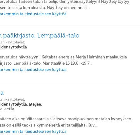
ervetuloa Taiteen talon taiteilijoiden yhteisnäyttelyyn! Näyttely löytyy
n toisesta kerroksesta. Näyttely on avoinna j...
 tarkemmin tai tiedustele sen käyttöä
pääkirjasto, Lempäälä-talo
lan käyttötavat:
aidenäyttelytila
Tervetuloa näyttelyyni! Keltaista energiaa Merja Halminen maalauksia
jasto, Lempäälä-talo, Manttaalitie 15 19.6. -19.7...
 tarkemmin tai tiedustele sen käyttöä
ka
lan käyttötavat:
idenäyttelytila, ateljee,
eljeetila
Taiteen aika on Viitasaarella sijaitseva monipuolinen matalan kynnyksen
ssa on esillä teoksia kymmeneltä eri taiteilijalta. Kuv...
 tarkemmin tai tiedustele sen käyttöä