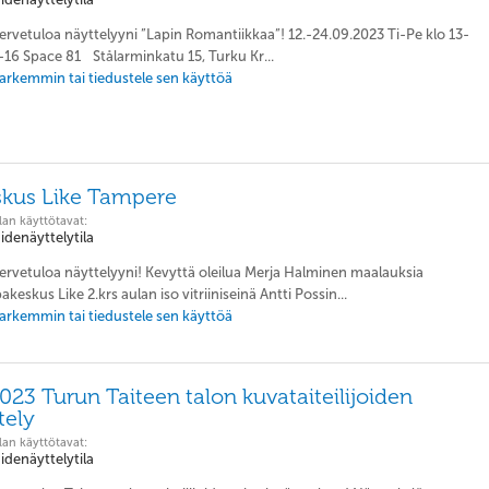
Tervetuloa näyttelyyni ”Lapin Romantiikkaa”! 12.-24.09.2023 Ti-Pe klo 13-
16 Space 81 Stålarminkatu 15, Turku Kr...
 tarkemmin tai tiedustele sen käyttöä
kus Like Tampere
lan käyttötavat:
aidenäyttelytila
Tervetuloa näyttelyyni! Kevyttä oleilua Merja Halminen maalauksia
keskus Like 2.krs aulan iso vitriiniseinä Antti Possin...
 tarkemmin tai tiedustele sen käyttöä
2023 Turun Taiteen talon kuvataiteilijoiden
tely
lan käyttötavat:
aidenäyttelytila