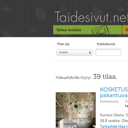
Selaa teoksia
S
Tilan laji
Paikkakunta
Kaikki
39 tilaa.
Hakuehdoilla löytyi
KOSKETUS K
pakarituva
Paikkakunta:
Ti
t
Kuvaus tilasta:
18.8 saakka. Olen
Tarkastele tilaa