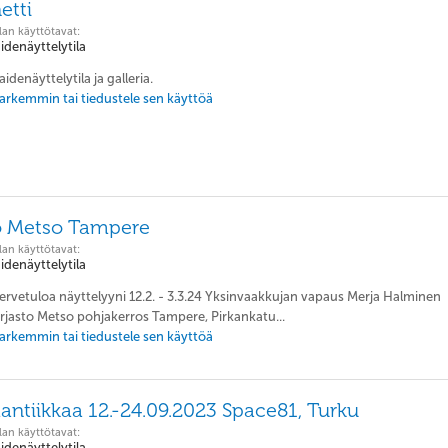
etti
lan käyttötavat:
aidenäyttelytila
aidenäyttelytila ja galleria.
 tarkemmin tai tiedustele sen käyttöä
to Metso Tampere
lan käyttötavat:
aidenäyttelytila
Tervetuloa näyttelyyni 12.2. - 3.3.24 Yksinvaakkujan vapaus Merja Halminen
irjasto Metso pohjakerros Tampere, Pirkankatu...
 tarkemmin tai tiedustele sen käyttöä
ntiikkaa 12.-24.09.2023 Space81, Turku
lan käyttötavat:
aidenäyttelytila