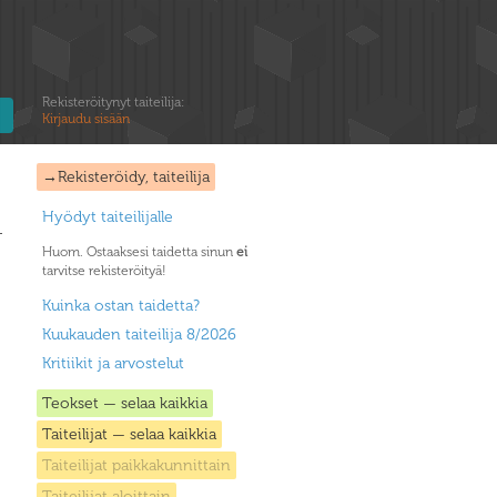
Rekisteröitynyt taiteilija:
Kirjaudu sisään
→Rekisteröidy, taiteilija
Hyödyt taiteilijalle
Huom. Ostaaksesi taidetta sinun
ei
tarvitse rekisteröityä!
Kuinka ostan taidetta?
Kuukauden taiteilija 8/2026
Kritiikit ja arvostelut
Teokset — selaa kaikkia
Taiteilijat — selaa kaikkia
Taiteilijat paikkakunnittain
Taiteilijat aloittain