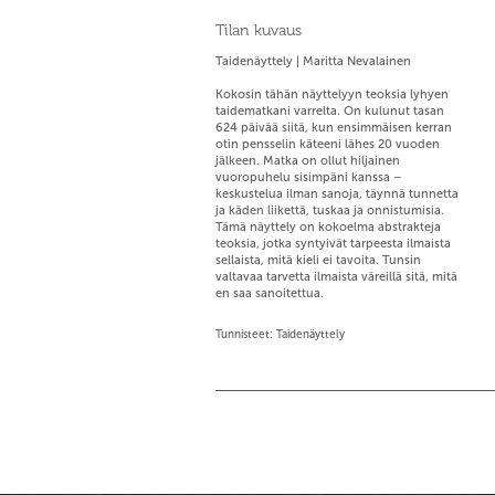
Tilan kuvaus
Taidenäyttely | Maritta Nevalainen
Kokosin tähän näyttelyyn teoksia lyhyen
taidematkani varrelta. On kulunut tasan
624 päivää siitä, kun ensimmäisen kerran
otin pensselin käteeni lähes 20 vuoden
jälkeen. Matka on ollut hiljainen
vuoropuhelu sisimpäni kanssa –
keskustelua ilman sanoja, täynnä tunnetta
ja käden liikettä, tuskaa ja onnistumisia.
Tämä näyttely on kokoelma abstrakteja
teoksia, jotka syntyivät tarpeesta ilmaista
sellaista, mitä kieli ei tavoita. Tunsin
valtavaa tarvetta ilmaista väreillä sitä, mitä
en saa sanoitettua.
Tunnisteet: Taidenäyttely