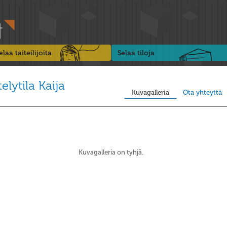
elaa taiteilijoita
Selaa tiloja
elytila Kaija
Kuvagalleria
Ota yhteyttä
Kuvagalleria on tyhjä.