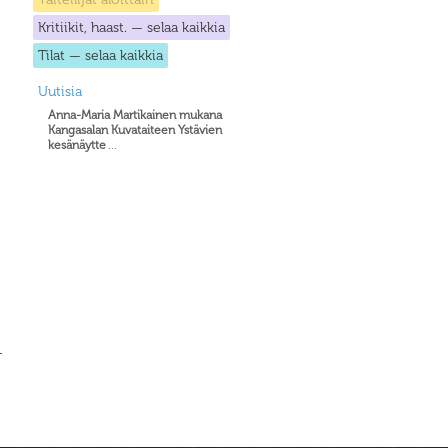
Kritiikit, haast. — selaa kaikkia
Tilat — selaa kaikkia
Uutisia
Anna-Maria Martikainen mukana
Kangasalan Kuvataiteen Ystävien
kesänäytte
...