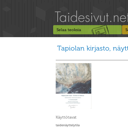
Selaa teoksia
S
Tapiolan kirjasto, näytt
Käyttötavat
taidenäyttelytila