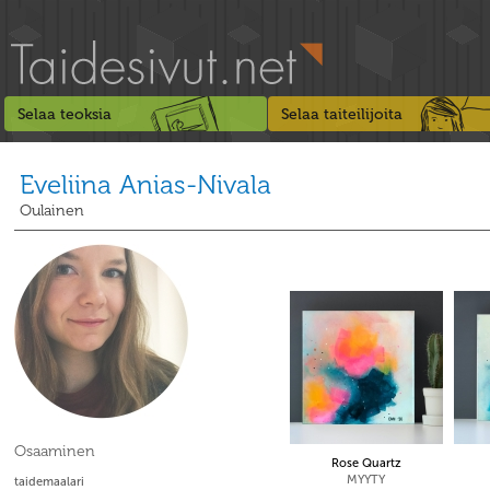
Selaa teoksia
Selaa taiteilijoita
Eveliina Anias-Nivala
Oulainen
Osaaminen
Rose Quartz
MYYTY
taidemaalari