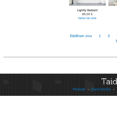
Lightly Radiant
89,00 €
katso tai osta
Edellinen sivu
1
2
Taid
Medialle
-
Käyttöehdot
-