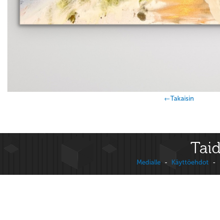
←Takaisin
Taid
Medialle
-
Käyttöehdot
-