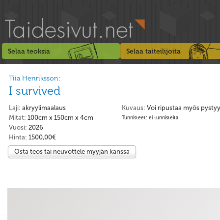
Selaa teoksia
Selaa taiteilijoita
Tiia Henriksson:
I survived
Laji:
akryylimaalaus
Kuvaus:
Voi ripustaa myös pysty
Mitat:
100cm x 150cm x 4cm
Tunnisteet: ei tunnisteita
Vuosi:
2026
Hinta:
1500,00€
Osta teos tai neuvottele myyjän kanssa