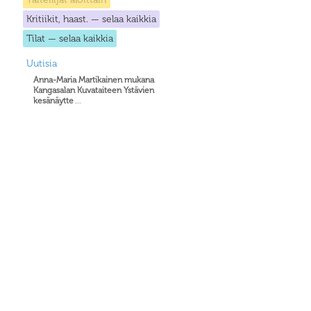
Kritiikit, haast. — selaa kaikkia
Tilat — selaa kaikkia
Uutisia
Anna-Maria Martikainen mukana
Kangasalan Kuvataiteen Ystävien
kesänäytte
...