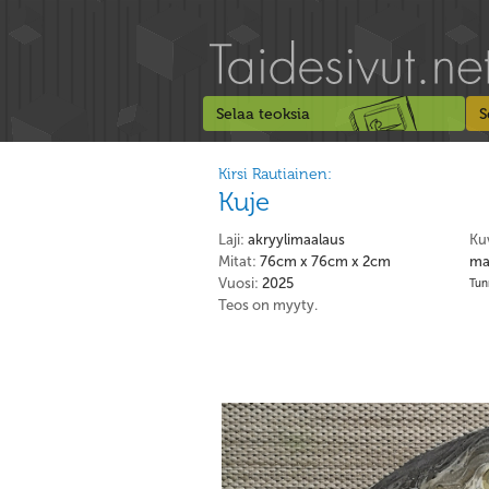
Selaa teoksia
S
Kirsi Rautiainen:
Kuje
Laji:
akryylimaalaus
Ku
Mitat:
76cm x 76cm x 2cm
maa
Vuosi:
2025
Tunn
Teos on myyty.