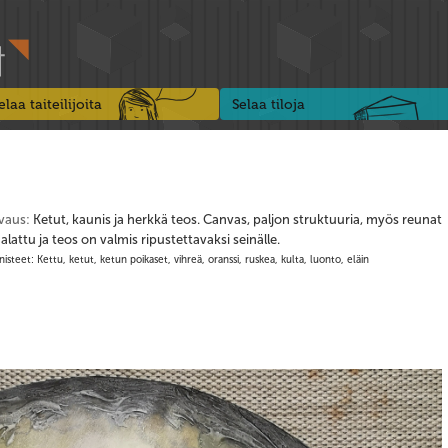
elaa taiteilijoita
Selaa tiloja
vaus:
Ketut, kaunis ja herkkä teos. Canvas, paljon struktuuria, myös reunat
lattu ja teos on valmis ripustettavaksi seinälle.
isteet: Kettu, ketut, ketun poikaset, vihreä, oranssi, ruskea, kulta, luonto, eläin