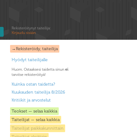
Rekisteröitynyt taiteilija:
Kirjaudu sisään
→Rekisteröidy, taiteilija
Hyödyt taiteilijalle
Huom. Ostaaksesi taidetta sinun
ei
tarvitse rekisteröityä!
Kuinka ostan taidetta?
Kuukauden taiteilija 8/2026
Kritiikit ja arvostelut
Teokset — selaa kaikkia
Taiteilijat — selaa kaikkia
Taiteilijat paikkakunnittain
Taiteilijat aloittain