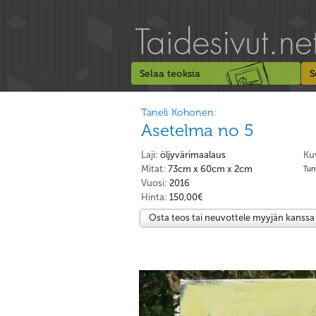
Selaa teoksia
S
Taneli Kohonen:
Asetelma no 5
Laji:
öljyvärimaalaus
Ku
Mitat:
73cm x 60cm x 2cm
Tunn
Vuosi:
2016
Hinta:
150,00€
Osta teos tai neuvottele myyjän kanssa