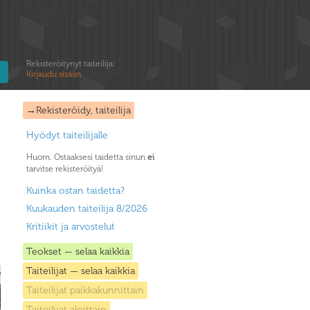
Rekisteröitynyt taiteilija:
Kirjaudu sisään
→Rekisteröidy, taiteilija
Hyödyt taiteilijalle
Huom. Ostaaksesi taidetta sinun
ei
tarvitse rekisteröityä!
Kuinka ostan taidetta?
Kuukauden taiteilija 8/2026
Kritiikit ja arvostelut
Teokset — selaa kaikkia
Taiteilijat — selaa kaikkia
Taiteilijat paikkakunnittain
Taiteilijat aloittain