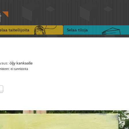
elaa taiteilijoita
Selaa tiloja
vaus:
öljy kankaalle
isteet: ei tunnisteita