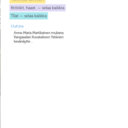
Kritiikit, haast. — selaa kaikkia
Tilat — selaa kaikkia
Uutisia
Anna-Maria Martikainen mukana
Kangasalan Kuvataiteen Ystävien
kesänäytte
...