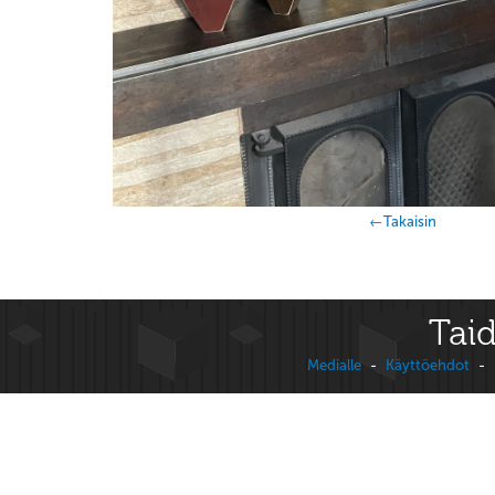
←Takaisin
Taid
Medialle
-
Käyttöehdot
-