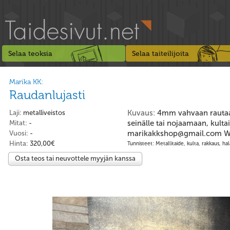
Selaa teoksia
Selaa taiteilijoita
Marika KK:
Raudanlujasti
Kuvaus:
4mm vahvaan rautaan
Laji:
metalliveistos
seinälle tai nojaamaan, kulta
Mitat:
-
marikakkshop@gmail.com 
Vuosi:
-
Hinta:
320,00€
Tunnisteet: Metallitaide, kulta, rakkaus, ha
Osta teos tai neuvottele myyjän kanssa