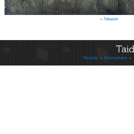
←Takaisin
Taid
Medialle
-
Käyttöehdot
-