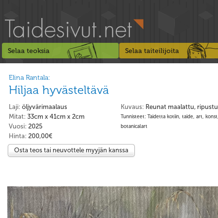
Selaa teoksia
Selaa taiteilijoita
Elina Rantala:
Hiljaa hyvästeltävä
Laji:
öljyvärimaalaus
Kuvaus:
Reunat maalattu, ripustu
Mitat:
33cm x 41cm x 2cm
Tunnisteet: Taidetta kotiin, taide, art, konst
Vuosi:
2025
botanicalart
Hinta:
200,00€
Osta teos tai neuvottele myyjän kanssa