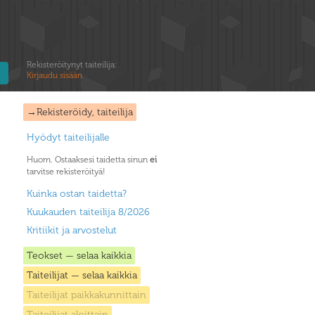
Rekisteröitynyt taiteilija:
Kirjaudu sisään
→Rekisteröidy, taiteilija
Hyödyt taiteilijalle
Huom. Ostaaksesi taidetta sinun
ei
tarvitse rekisteröityä!
Kuinka ostan taidetta?
Kuukauden taiteilija 8/2026
Kritiikit ja arvostelut
Teokset — selaa kaikkia
Taiteilijat — selaa kaikkia
Taiteilijat paikkakunnittain
Taiteilijat aloittain