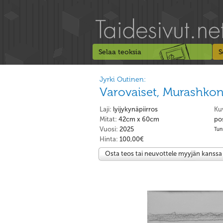
Selaa teoksia
S
Jyrki Outinen:
Varovaiset, Murashko
Laji:
lyijykynäpiirros
Ku
Mitat:
42cm x 60cm
pos
Vuosi:
2025
Tunn
Hinta:
100,00€
Osta teos tai neuvottele myyjän kanssa