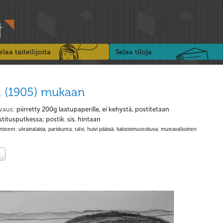
elaa taiteilijoita
Selaa tiloja
n (1905) mukaan
vaus:
piirretty 200g laatupaperille, ei kehystä, postitetaan
titusputkessa; postik. sis. hintaan
isteet: ukrainalaisia, pariskunta, talvi, huivi päässä, kaksoismuotokuva, mustavalkoinen