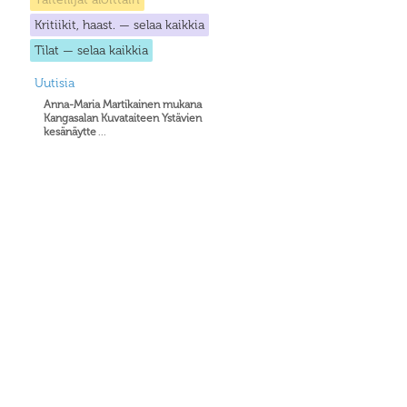
Kritiikit, haast. — selaa kaikkia
Tilat — selaa kaikkia
Uutisia
Anna-Maria Martikainen mukana
Kangasalan Kuvataiteen Ystävien
kesänäytte
...