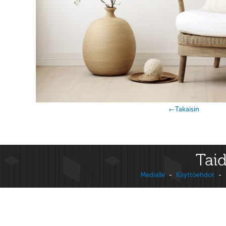
←Takaisin
Taid
Medialle
-
Käyttöehdot
-