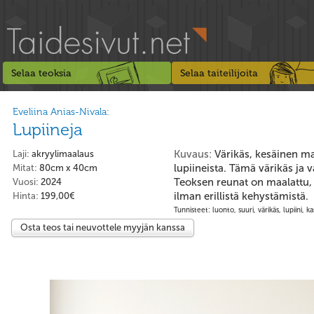
Selaa teoksia
Selaa taiteilijoita
Eveliina Anias-Nivala:
Lupiineja
Kuvaus:
Värikäs, kesäinen maa
Laji:
akryylimaalaus
lupiineista. Tämä värikäs ja 
Mitat:
80cm x 40cm
Teoksen reunat on maalattu, j
Vuosi:
2024
ilman erillistä kehystämistä.
Hinta:
199,00€
Tunnisteet: luonto, suuri, värikäs, lupiini, k
Osta teos tai neuvottele myyjän kanssa