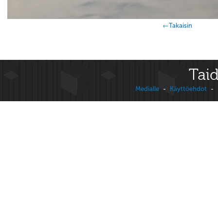
←Takaisin
Taid
Medialle
-
Käyttöehdot
-