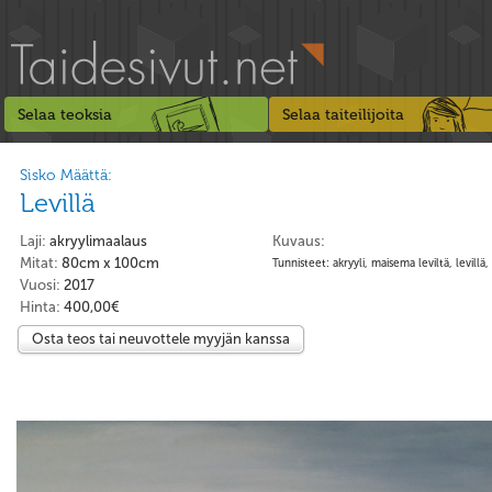
Selaa teoksia
Selaa taiteilijoita
Sisko Määttä:
Levillä
Laji:
akryylimaalaus
Kuvaus:
Mitat:
80cm x 100cm
Tunnisteet: akryyli, maisema leviltä, levillä,
Vuosi:
2017
Hinta:
400,00€
Osta teos tai neuvottele myyjän kanssa