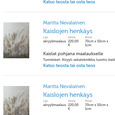
Katso teosta tai osta teos
Maritta Nevalainen:
Kaislojen henkäys
Laji:
Hinta:
Mitat:
akryylimaalaus
220,00
70cm x 50cm x
€
1cm
Kaislat pohjana maalaukselle
Tunnisteet: Alryyli, sekatekniikka, luonto, kais
Katso teosta tai osta teos
Maritta Nevalainen:
Kaislojen henkäys
Laji:
Hinta:
Mitat:
akryylimaalaus
220,00
70cm x 50cm x
€
1cm