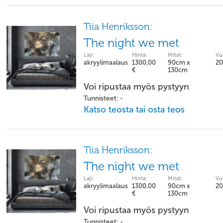
Tiia Henriksson:
The night we met
Laji:
Hinta:
Mitat:
Vu
akryylimaalaus
1300,00
90cm x
20
€
130cm
Voi ripustaa myös pystyyn
Tunnisteet: -
Katso teosta tai osta teos
Tiia Henriksson:
The night we met
Laji:
Hinta:
Mitat:
Vu
akryylimaalaus
1300,00
90cm x
20
€
130cm
Voi ripustaa myös pystyyn
Tunnisteet: -