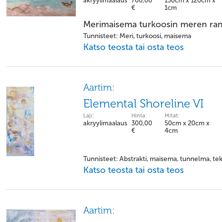
akryylimaalaus
700,00
130cm x 120cm x
€
1cm
Merimaisema turkoosin meren ran
Tunnisteet: Meri, turkoosi, maisema
Katso teosta tai osta teos
Aartim:
Elemental Shoreline VI
Laji:
Hinta:
Mitat:
akryylimaalaus
300,00
50cm x 20cm x
€
4cm
Tunnisteet: Abstrakti, maisema, tunnelma, tek
Katso teosta tai osta teos
Aartim: