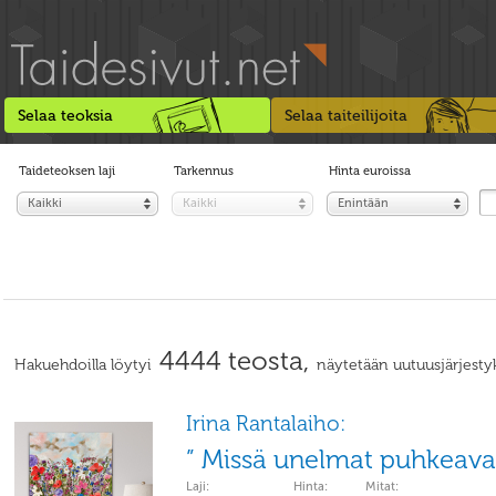
Selaa teoksia
Selaa taiteilijoita
Taideteoksen laji
Tarkennus
Hinta euroissa
Kaikki
Kaikki
Enintään
4444 teosta,
Hakuehdoilla löytyi
näytetään uutuusjärjesty
Irina Rantalaiho:
” Missä unelmat puhkeava
Laji:
Hinta:
Mitat: