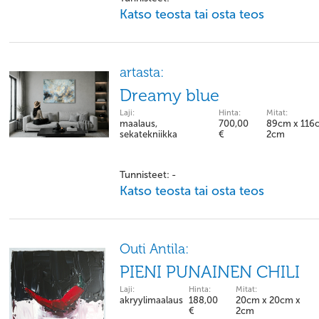
Katso teosta tai osta teos
artasta:
Dreamy blue
Laji:
Hinta:
Mitat:
maalaus,
700,00
89cm x 116
sekatekniikka
€
2cm
Tunnisteet: -
Katso teosta tai osta teos
Outi Antila:
PIENI PUNAINEN CHILI
Laji:
Hinta:
Mitat:
akryylimaalaus
188,00
20cm x 20cm x
€
2cm