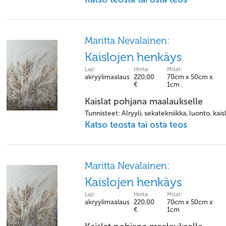
Maritta Nevalainen:
Kaislojen henkäys
Laji:
Hinta:
Mitat:
akryylimaalaus
220,00
70cm x 50cm x
€
1cm
Kaislat pohjana maalaukselle
Tunnisteet: Alryyli, sekatekniikka, luonto, kais
Katso teosta tai osta teos
Maritta Nevalainen:
Kaislojen henkäys
Laji:
Hinta:
Mitat:
akryylimaalaus
220,00
70cm x 50cm x
€
1cm