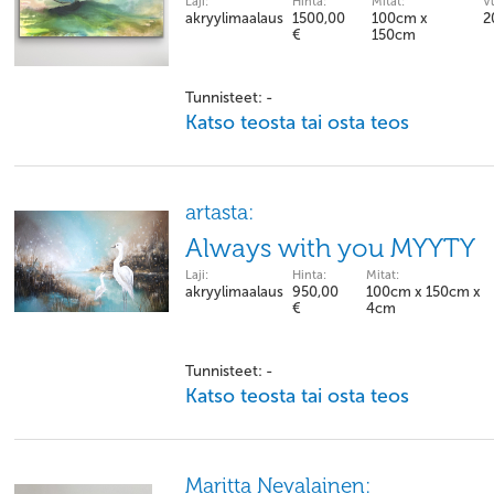
Laji:
Hinta:
Mitat:
V
akryylimaalaus
1500,00
100cm x
2
€
150cm
Tunnisteet: -
Katso teosta tai osta teos
artasta:
Always with you MYYTY
Laji:
Hinta:
Mitat:
akryylimaalaus
950,00
100cm x 150cm x
€
4cm
Tunnisteet: -
Katso teosta tai osta teos
Maritta Nevalainen: