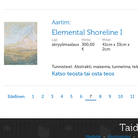
Aartim:
Elemental Shoreline I
Laji:
Hinta:
Mitat:
akryylimaalaus
300,00
41cm x 33cm x
€
2cm
Tunnisteet: Abstrakti, maisema, tunnelma, tek
Katso teosta tai osta teos
Edellinen
1
2
3
4
5
6
7
8
9
10
11
Taid
Medialle
-
Käyttöehdot
-