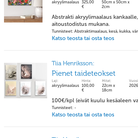
akryylimaalaus
325,00
50cm x 50cm x
€
2cm
Abstrakti akryylimaalaus kankaalle,
aitoustodistus mukana.
Tunnisteet: Abstraktimaalaus, kesä, kukka, vär
Katso teosta tai osta teos
Tiia Henriksson:
Pienet taideteokset
Laji:
Hinta:
Mitat:
Vuosi
akryylimaalaus
100,00
22cm x
202
€
18cm
100€/kpl (eivät kuulu kesäaleen va
Tunnisteet: -
Katso teosta tai osta teos