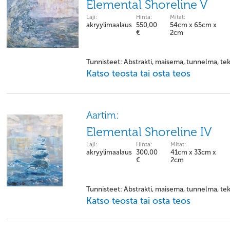
Elemental Shoreline V
Laji:
Hinta:
Mitat:
akryylimaalaus
550,00
54cm x 65cm x
€
2cm
Tunnisteet: Abstrakti, maisema, tunnelma, tek
Katso teosta tai osta teos
Aartim:
Elemental Shoreline IV
Laji:
Hinta:
Mitat:
akryylimaalaus
300,00
41cm x 33cm x
€
2cm
Tunnisteet: Abstrakti, maisema, tunnelma, tek
Katso teosta tai osta teos