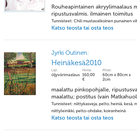
Rouheapintainen akryylimaalaus m
ripustusvalmis. iImainen toimitus
Tunnisteet: Chili mustavalkoinen punainen vih
Katso teosta tai osta teos
Jyrki Outinen:
Heinäkesä2010
Laji:
Hinta:
Mitat:
öljyvärimaalaus
160,00
60cm x 80cm x
€
2cm
maalattu pinkopohjalle, ripustusva
maalattu; postitus (vain Matkahuoll
Tunnisteet: niittykasveja, pelto, heiniä, kesä
niittyleinikki, pelto-ohdake, koiranheinä
Katso teosta tai osta teos