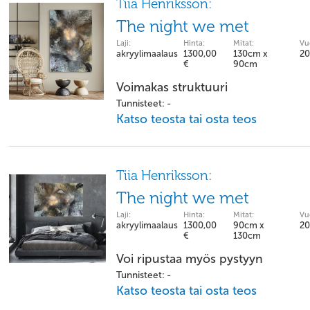
Tiia Henriksson:
The night we met
Laji:
Hinta:
Mitat:
Vu
akryylimaalaus
1300,00
130cm x
20
€
90cm
Voimakas struktuuri
Tunnisteet: -
Katso teosta tai osta teos
Tiia Henriksson:
The night we met
Laji:
Hinta:
Mitat:
Vu
akryylimaalaus
1300,00
90cm x
20
€
130cm
Voi ripustaa myös pystyyn
Tunnisteet: -
Katso teosta tai osta teos