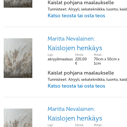
Kaislat pohjana maalaukselle
Tunnisteet: Alryyli, sekatekniikka, luonto, kais
Katso teosta tai osta teos
Maritta Nevalainen:
Kaislojen henkäys
Laji:
Hinta:
Mitat:
akryylimaalaus
220,00
70cm x 50cm x
€
1cm
Kaislat pohjana maalaukselle
Tunnisteet: Alryyli, sekatekniikka, luonto, kais
Katso teosta tai osta teos
Maritta Nevalainen:
Kaislojen henkäys
Laji:
Hinta:
Mitat: