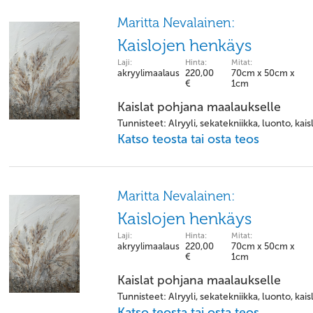
Maritta Nevalainen:
Kaislojen henkäys
Laji:
Hinta:
Mitat:
akryylimaalaus
220,00
70cm x 50cm x
€
1cm
Kaislat pohjana maalaukselle
Tunnisteet: Alryyli, sekatekniikka, luonto, kais
Katso teosta tai osta teos
Maritta Nevalainen:
Kaislojen henkäys
Laji:
Hinta:
Mitat:
akryylimaalaus
220,00
70cm x 50cm x
€
1cm
Kaislat pohjana maalaukselle
Tunnisteet: Alryyli, sekatekniikka, luonto, kais
Katso teosta tai osta teos