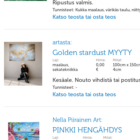
Ripustus valmis.
Tunnisteet: Kukka maalaus, värikäs taulu, niitt
Katso teosta tai osta teos
artasta:
Golden stardust MYYTY
Laji:
Hinta:
Mitat:
maalaus,
0,00
100cm x 150c
sekatekniikka
€
4cm
Kesäale. Nouto vihdistä tai postitus
Tunnisteet: -
Katso teosta tai osta teos
Nella Piirainen Art:
PINKKI HENGÄHDYS
Laji:
Hinta:
Mitat: