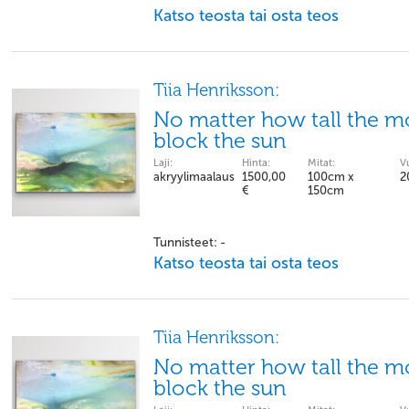
Katso teosta tai osta teos
Tiia Henriksson:
No matter how tall the mo
block the sun
Laji:
Hinta:
Mitat:
V
akryylimaalaus
1500,00
100cm x
2
€
150cm
Tunnisteet: -
Katso teosta tai osta teos
Tiia Henriksson:
No matter how tall the mo
block the sun