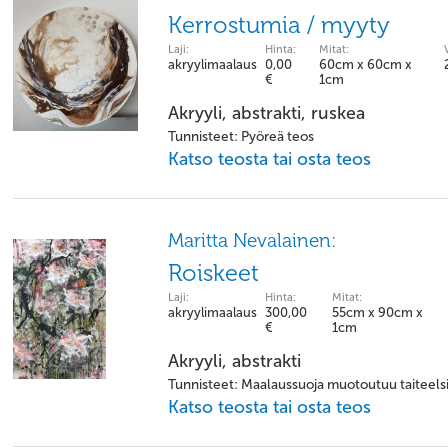
Kerrostumia / myyty
Laji:
Hinta:
Mitat:
akryylimaalaus
0,00
60cm x 60cm x
€
1cm
Akryyli, abstrakti, ruskea
Tunnisteet: Pyöreä teos
Katso teosta tai osta teos
Maritta Nevalainen:
Roiskeet
Laji:
Hinta:
Mitat:
akryylimaalaus
300,00
55cm x 90cm x
€
1cm
Akryyli, abstrakti
Tunnisteet: Maalaussuoja muotoutuu taiteels
Katso teosta tai osta teos