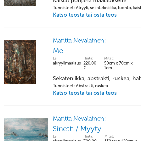
Kaislat pohjana maalaukselle
Tunnisteet: Alryyli, sekatekniikka, luonto, kais
Katso teosta tai osta teos
Maritta Nevalainen:
Me
Laji:
Hinta:
Mitat:
akryylimaalaus
220,00
50cm x 70cm x
€
1cm
Sekateniikka, abstrakti, ruskea, h
Tunnisteet: Abstrakti, ruskea
Katso teosta tai osta teos
Maritta Nevalainen:
Sinetti / Myyty
Laji:
Hinta:
Mitat: