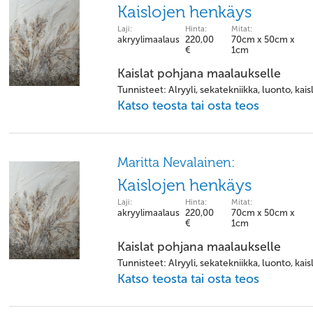
Kaislojen henkäys
Laji:
Hinta:
Mitat:
akryylimaalaus
220,00
70cm x 50cm x
€
1cm
Kaislat pohjana maalaukselle
Tunnisteet: Alryyli, sekatekniikka, luonto, kais
Katso teosta tai osta teos
Maritta Nevalainen:
Kaislojen henkäys
Laji:
Hinta:
Mitat:
akryylimaalaus
220,00
70cm x 50cm x
€
1cm
Kaislat pohjana maalaukselle
Tunnisteet: Alryyli, sekatekniikka, luonto, kais
Katso teosta tai osta teos