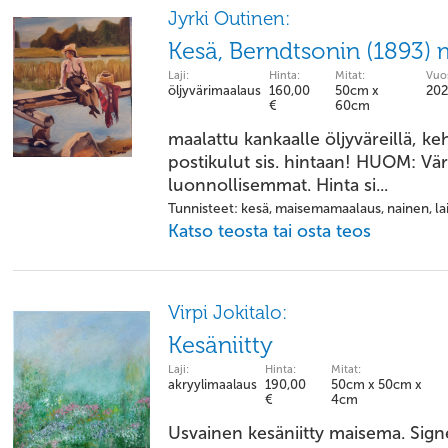
Jyrki Outinen:
Kesä, Berndtsonin (1893)
Laji:
Hinta:
Mitat:
Vuos
öljyvärimaalaus
160,00
50cm x
202
€
60cm
maalattu kankaalle öljyväreillä, k
postikulut sis. hintaan! HUOM: Vär
luonnollisemmat. Hinta si...
Tunnisteet: kesä, maisemamaalaus, nainen, lait
Katso teosta tai osta teos
Virpi Jokitalo:
Kesäniitty
Laji:
Hinta:
Mitat:
akryylimaalaus
190,00
50cm x 50cm x
€
4cm
Usvainen kesäniitty maisema. Sign