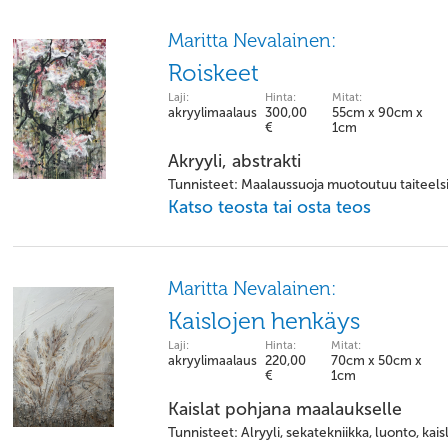
Maritta Nevalainen:
Roiskeet
Laji:
Hinta:
Mitat:
akryylimaalaus
300,00
55cm x 90cm x
€
1cm
Akryyli, abstrakti
Tunnisteet: Maalaussuoja muotoutuu taiteels
Katso teosta tai osta teos
Maritta Nevalainen:
Kaislojen henkäys
Laji:
Hinta:
Mitat:
akryylimaalaus
220,00
70cm x 50cm x
€
1cm
Kaislat pohjana maalaukselle
Tunnisteet: Alryyli, sekatekniikka, luonto, kais