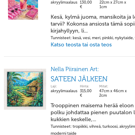
akryylimaalaus
130,00
22cm x 27cm x
€
1cm
Kesä, kylmä juoma, mansikoita ja 
tarvii? Kokonsa ansiosta tämä sopii
kirjahyllyyn, li...
Tunnisteet: kesä, vesi, meri, pinkki, nykytaide,
Katso teosta tai osta teos
Nella Piirainen Art:
SATEEN JÄLKEEN
Laji:
Hinta:
Mitat:
akryylimaalaus
315,00
47cm x 46cm x
€
2cm
Trooppinen maisema herää eloon sa
polku johdattaa pienen puutalon l
kukkien keskelle,...
Tunnisteet: tropiikki, vihreä, turkoosi, akryyl
moderni taide