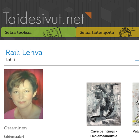
Selaa teoksia
Selaa taiteilijoita
Raili Lehvä
Lahti
Osaaminen
Cave paintings -
Val
Luolamaalauksia
taidemaalari