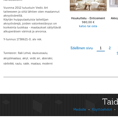
Vuonna 2012 tutustuin Vedic Art
taiteeseen ja siitä lähtien olen maalannut
akryyliväreillä.
Houkuttelu - Enticement
Akko
Käytän huippulaatuisia taiteilijan
980,00 €
akryylivärejä, joiden valonkestävyys on
katso tai osta
korkeinta luokkaa - maalaukset säilyttävät
alkuperäisen värinsä ja arvonsa.
Y-tunnus 1738621-0, alv rek.
Edellinen sivu
1
2
Tunnisteet: Raili Lehvä, sisustustaulu,
akryylimaalaus, akryl, vedic art, abstrakti,
värileikki, taulu, taide, maalaus, moderni
Taid
Medialle
-
Käyttöehdot
-