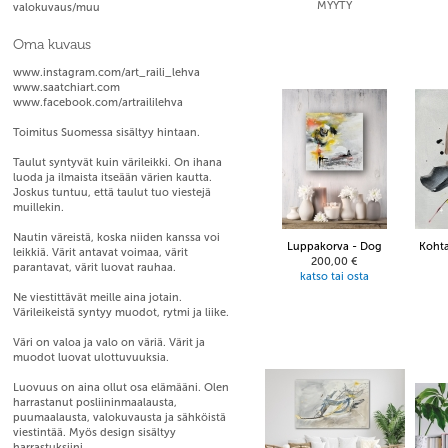
MYYTY
valokuvaus/muu
Oma kuvaus
www.instagram.com/art_raili_lehva
www.saatchiart.com
www.facebook.com/artraililehva
Toimitus Suomessa sisältyy hintaan.
Taulut syntyvät kuin värileikki. On ihana
luoda ja ilmaista itseään värien kautta.
Joskus tuntuu, että taulut tuo viestejä
muillekin.
Nautin väreistä, koska niiden kanssa voi
Luppakorva - Dog
Kohta
leikkiä. Värit antavat voimaa, värit
200,00 €
parantavat, värit luovat rauhaa.
katso tai osta
Ne viestittävät meille aina jotain.
Värileikeistä syntyy muodot, rytmi ja liike.
Väri on valoa ja valo on väriä. Värit ja
muodot luovat ulottuvuuksia.
Luovuus on aina ollut osa elämääni. Olen
harrastanut posliininmaalausta,
puumaalausta, valokuvausta ja sähköistä
viestintää. Myös design sisältyy
harrastuksiini.