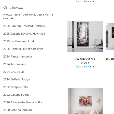
katso tai osta
Oma kuvaus
www.artasta.fi verkkokaupassa klarna
osamaksu
2025 Habitare- messut, Helsinki
2025 Galleria käytävä, Hyvinkää
2025 Lauttasaaren kirkko
2025 Helsinki Outlet ostoskylä
2024 Ranta- tampella
My way MYYTY
You R
0,00 €
2024 Tehdassaari
katso tai osta
2024 CAC Mijas
2024 Galleria Fogga
2022 Tampere talo
2022 Galleria Fogga
2020 Alvar Aalto Sunila Kotka
2020 Gafe hallonblad