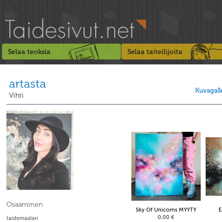
Selaa teoksia
Selaa taiteilijoita
artasta
Kuvagall
Vihti
Osaaminen
Sky Of Unicorns MYYTY
E
0,00 €
taidemaalari