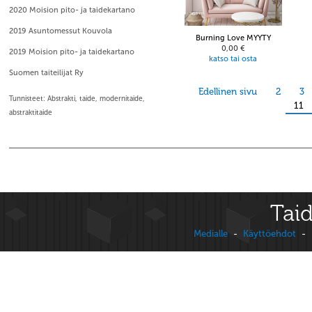
2020 Moision pito- ja taidekartano
2019 Asuntomessut Kouvola
Burning Love MYYTY
0,00 €
2019 Moision pito- ja taidekartano
katso tai osta
Suomen taiteilijat Ry
Edellinen sivu
2
3
Tunnisteet: Abstrakti, taide, modernitaide,
11
abstraktitaide
Taid
Medialle
-
Käyttöehdot
-