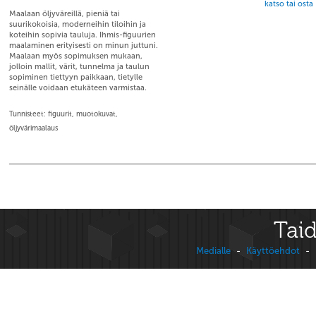
katso tai osta
Maalaan öljyväreillä, pieniä tai
suurikokoisia, moderneihin tiloihin ja
koteihin sopivia tauluja. Ihmis-figuurien
maalaminen erityisesti on minun juttuni.
Maalaan myös sopimuksen mukaan,
jolloin mallit, värit, tunnelma ja taulun
sopiminen tiettyyn paikkaan, tietylle
seinälle voidaan etukäteen varmistaa.
Tunnisteet: figuurit, muotokuvat,
öljyvärimaalaus
Taid
Medialle
-
Käyttöehdot
-