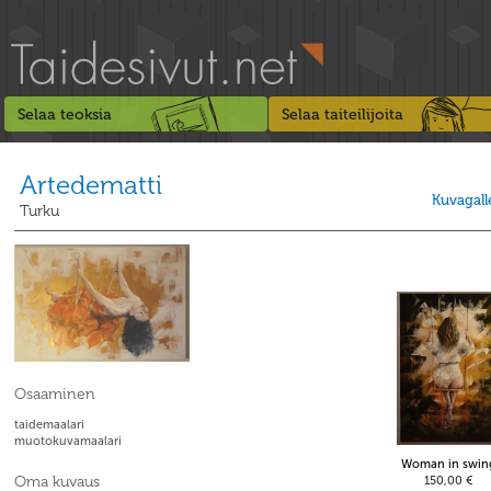
Selaa teoksia
Selaa taiteilijoita
Artedematti
Kuvagall
Turku
Osaaminen
taidemaalari
muotokuvamaalari
Woman in swin
Oma kuvaus
150,00 €