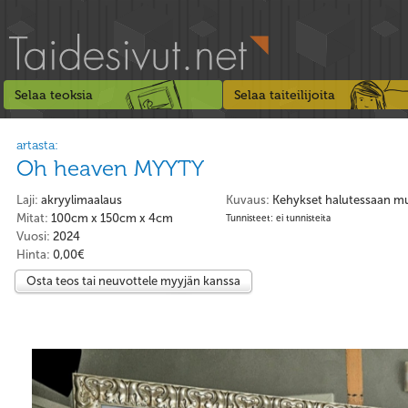
Selaa teoksia
Selaa taiteilijoita
artasta:
Oh heaven MYYTY
Laji:
akryylimaalaus
Kuvaus:
Kehykset halutessaan m
Mitat:
100cm x 150cm x 4cm
Tunnisteet: ei tunnisteita
Vuosi:
2024
Hinta:
0,00€
Osta teos tai neuvottele myyjän kanssa