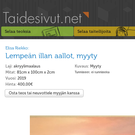
Selaa teoksia
Selaa taiteilijoita
Elisa Riekko:
Lempeän illan aallot, myyty
Laji:
akryylimaalaus
Kuvaus:
Myyty
Mitat:
81cm x 100cm x 2cm
Tunnisteet: ei tunnisteita
Vuosi:
2019
Hinta:
400,00€
Osta teos tai neuvottele myyjän kanssa