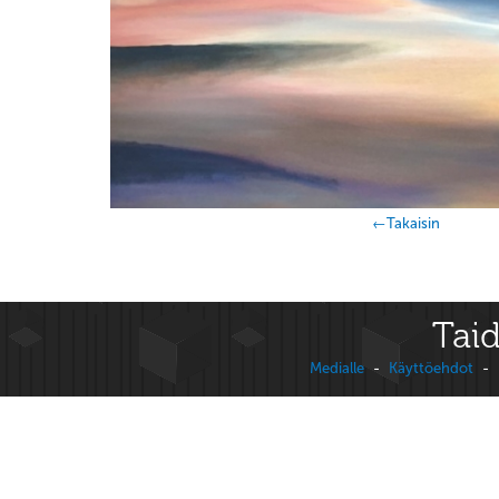
←Takaisin
Taid
Medialle
-
Käyttöehdot
-